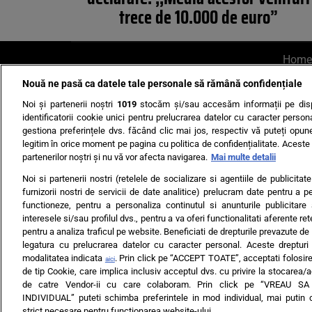
trece de 10.000 de euro”
Home
Nouă ne pasă ca datele tale personale să rămână confidențiale
AI UN PONT?
Scrie-ne p
Noi și partenerii noștri
1019
stocăm și/sau accesăm informații pe disp
identificatorii cookie unici pentru prelucrarea datelor cu caracter person
gestiona preferințele dvs. făcând clic mai jos, respectiv vă puteți opune 
legitim în orice moment pe pagina cu politica de confidențialitate. Aceste a
partenerilor noștri și nu vă vor afecta navigarea.
Mai multe detalii
Noi si partenerii nostri (retelele de socializare si agentiile de publicita
Ultimele s
furnizorii nostri de servicii de date analitice) prelucram date pentru a p
functioneze, pentru a personaliza continutul si anunturile publicitare
Echipa editorială
Termeni si
interesele si/sau profilul dvs., pentru a va oferi functionalitati aferente ret
pentru a analiza traficul pe website. Beneficiati de drepturile prevazute de
legatura cu prelucrarea datelor cu caracter personal. Aceste drepturi 
modalitatea indicata
. Prin click pe “ACCEPT TOATE”, acceptati folosire
aici
de tip Cookie, care implica inclusiv acceptul dvs. cu privire la stocarea/
de catre Vendor-ii cu care colaboram. Prin click pe “VREAU S
INDIVIDUAL” puteti schimba preferintele in mod individual, mai putin 
ARC MEDIA PUBLISH
strict necesare pentru functionarea website-ului.