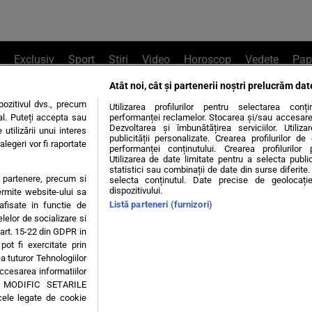
Exclusiv
Sport
Știri
Video
Horoscop
Vedete
Pap
Atât noi, cât și partenerii noștri prelucrăm dat
e Whatsapp
, sună la 0741226226 sau trim
ozitivul dvs., precum
Utilizarea profilurilor pentru selectarea conț
al. Puteți accepta sau
performanței reclamelor. Stocarea și/sau accesarea 
Dezvoltarea și îmbunătățirea serviciilor. Utiliza
utilizării unui interes
publicității personalizate. Crearea profilurilor d
legeri vor fi raportate
Știri interne
Știri externe
Politică
performanței conținutului. Crearea profilurilor 
Utilizarea de date limitate pentru a selecta public
statistici sau combinații de date din surse diferite. 
te partenere, precum si
selecta conținutul. Date precise de geolocație
tiri
Diete
Insula Iubirii
Dictionar de vise
LIFE STYLE
dispozitivului.
ermite website-ului sa
Listă parteneri (furnizori)
 afisate in functie de
 condiții
Politica de confidențialitate
Politica privind Cookie
elelor de socializare si
 art. 15-22 din GDPR in
pot fi exercitate prin
Modifică Setările
a tuturor Tehnologiilor
accesarea informatiilor
A MODIFIC SETARILE
© 2026 - Toate drepturile rezervate
cele legate de cookie
ING SRL, Adresa: București, Sos Fabrica de Glucoză, nr. 21, parter, sector 2, J20160006