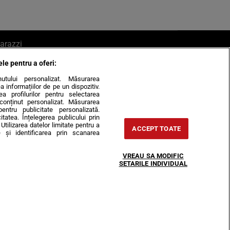
arazzi
ele pentru a oferi:
ite mail la pont@cancan.ro
inutului personalizat. Măsurarea
informațiilor de pe un dispozitiv.
rea profilurilor pentru selectarea
e conținut personalizat. Măsurarea
pentru publicitate personalizată.
itatea. Înțelegerea publicului prin
Utilizarea datelor limitate pentru a
ACCEPT TOATE
 și identificarea prin scanarea
Horoscop
VREAU SA MODIFIC
-urile
Despre noi
Contact
SETARILE INDIVIDUAL
31407, CIF: RO35451445