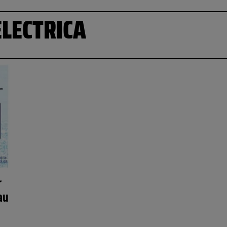
ELECTRICA
r
au