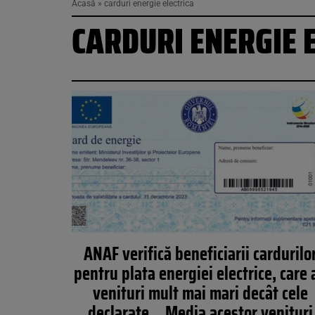
Acasă
»
carduri energie electrica
CARDURI ENERGIE 
ANAF verifică beneficiarii cardurilo
pentru plata energiei electrice, care 
venituri mult mai mari decât cele
declarate. ,,Media acestor venituri