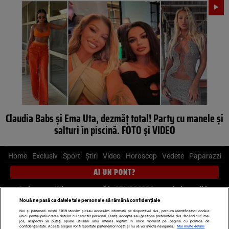
Claudia Babs şi Ema Uta, dezmăţ total! Party cu manele şi
salturi în piscină. FOTO şi VIDEO
Home
Exclusiv
Sport
Știri
Video
Horoscop
Vedete
Paparazzi
AI UN PONT?
Scrie-ne pe Whatsapp
, sună la 0741226226 sau trimite mail la
pont@cancan.ro
Nouă ne pasă ca datele tale personale să rămână confidențiale
Noi și partenerii noștri
1019
stocăm și/sau accesăm informații pe dispozitivul dvs., precum identificatorii cookie
unici pentru prelucrarea datelor cu caracter personal. Puteți accepta sau gestiona preferințele dvs. făcând clic mai
Știri interne
Știri externe
Politică
jos, respectiv vă puteți opune utilizării unui interes legitim în orice moment pe pagina cu politica de
confidențialitate. Aceste alegeri vor fi raportate partenerilor noștri și nu vă vor afecta navigarea.
Mai multe detalii