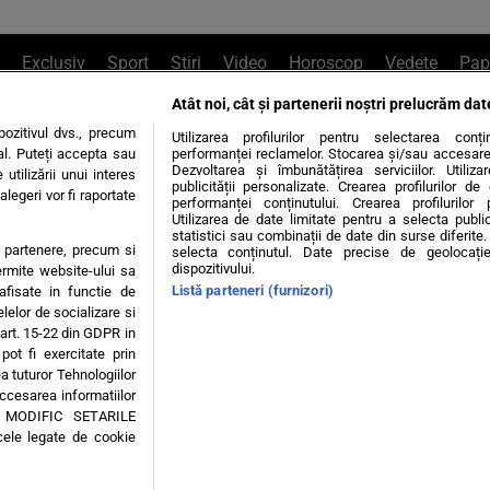
Exclusiv
Sport
Știri
Video
Horoscop
Vedete
Pap
Atât noi, cât și partenerii noștri prelucrăm dat
e Whatsapp
, sună la 0741226226 sau trim
ozitivul dvs., precum
Utilizarea profilurilor pentru selectarea conț
al. Puteți accepta sau
performanței reclamelor. Stocarea și/sau accesarea 
Dezvoltarea și îmbunătățirea serviciilor. Utiliza
utilizării unui interes
publicității personalizate. Crearea profilurilor d
legeri vor fi raportate
Știri interne
Știri externe
Politică
performanței conținutului. Crearea profilurilor 
Utilizarea de date limitate pentru a selecta public
statistici sau combinații de date din surse diferite. 
te partenere, precum si
selecta conținutul. Date precise de geolocație
tiri
Diete
Insula Iubirii
Dictionar de vise
LIFE STYLE
dispozitivului.
ermite website-ului sa
Listă parteneri (furnizori)
 afisate in functie de
 condiții
Politica de confidențialitate
Politica privind Cookie
elelor de socializare si
 art. 15-22 din GDPR in
pot fi exercitate prin
Modifică Setările
a tuturor Tehnologiilor
accesarea informatiilor
A MODIFIC SETARILE
© 2026 - Toate drepturile rezervate
cele legate de cookie
ING SRL, Adresa: București, Sos Fabrica de Glucoză, nr. 21, parter, sector 2, J20160006
Decizia ONJN nr. 1598/16.09.2021. Jocurile de noroc sunt interzise minorilor.