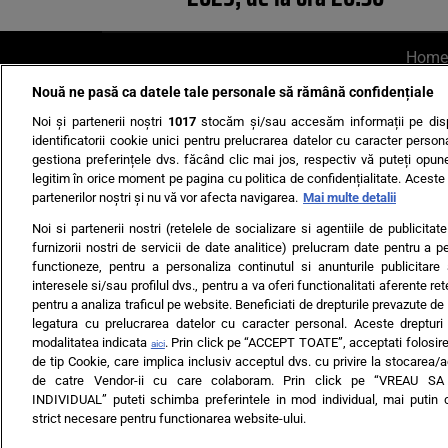
Home
Nouă ne pasă ca datele tale personale să rămână confidențiale
AI UN PONT?
Scrie-ne p
Noi și partenerii noștri
1017
stocăm și/sau accesăm informații pe disp
identificatorii cookie unici pentru prelucrarea datelor cu caracter person
gestiona preferințele dvs. făcând clic mai jos, respectiv vă puteți opune 
legitim în orice moment pe pagina cu politica de confidențialitate. Aceste a
partenerilor noștri și nu vă vor afecta navigarea.
Mai multe detalii
Noi si partenerii nostri (retelele de socializare si agentiile de publicita
Ultimele s
furnizorii nostri de servicii de date analitice) prelucram date pentru a p
functioneze, pentru a personaliza continutul si anunturile publicitare
Echipa editorială
Termeni si
interesele si/sau profilul dvs., pentru a va oferi functionalitati aferente ret
pentru a analiza traficul pe website. Beneficiati de drepturile prevazute de
legatura cu prelucrarea datelor cu caracter personal. Aceste drepturi 
modalitatea indicata
. Prin click pe “ACCEPT TOATE”, acceptati folosire
aici
de tip Cookie, care implica inclusiv acceptul dvs. cu privire la stocarea/
de catre Vendor-ii cu care colaboram. Prin click pe “VREAU S
INDIVIDUAL” puteti schimba preferintele in mod individual, mai putin 
ARC MEDIA PUBLISH
strict necesare pentru functionarea website-ului.