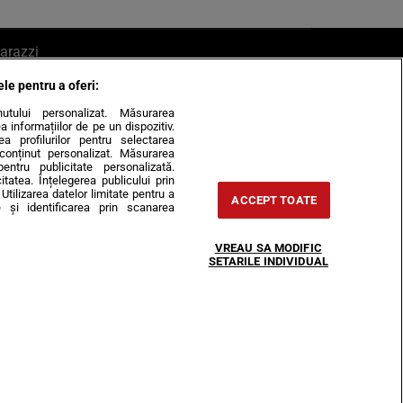
arazzi
ele pentru a oferi:
ite mail la pont@cancan.ro
inutului personalizat. Măsurarea
informațiilor de pe un dispozitiv.
rea profilurilor pentru selectarea
e conținut personalizat. Măsurarea
pentru publicitate personalizată.
itatea. Înțelegerea publicului prin
Utilizarea datelor limitate pentru a
ACCEPT TOATE
 și identificarea prin scanarea
Horoscop
VREAU SA MODIFIC
-urile
Despre noi
Contact
SETARILE INDIVIDUAL
31407, CIF: RO35451445