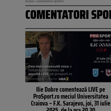
Acasă
»
comentatori sportivi
COMENTATORI SPO
Ilie Dobre comentează LIVE pe
ProSport.ro meciul Universitatea
Craiova – F.K. Sarajevo, joi, 31 iulie
2025, de la ora 20.30