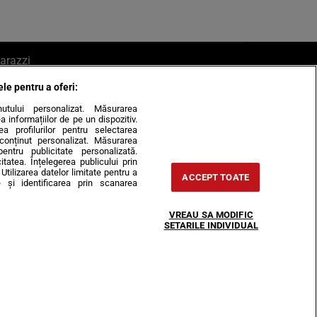
arazzi
ele pentru a oferi:
ite mail la pont@cancan.ro
inutului personalizat. Măsurarea
informațiilor de pe un dispozitiv.
rea profilurilor pentru selectarea
e conținut personalizat. Măsurarea
pentru publicitate personalizată.
itatea. Înțelegerea publicului prin
Utilizarea datelor limitate pentru a
ACCEPT TOATE
 și identificarea prin scanarea
Horoscop
VREAU SA MODIFIC
-urile
Despre noi
Contact
SETARILE INDIVIDUAL
31407, CIF: RO35451445