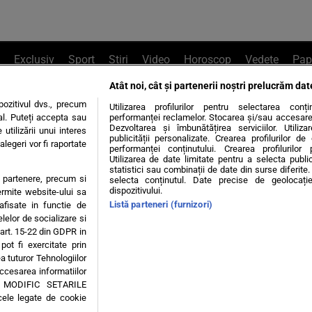
Exclusiv
Sport
Știri
Video
Horoscop
Vedete
Pap
Atât noi, cât și partenerii noștri prelucrăm dat
e Whatsapp
, sună la 0741226226 sau trim
ozitivul dvs., precum
Utilizarea profilurilor pentru selectarea conț
al. Puteți accepta sau
performanței reclamelor. Stocarea și/sau accesarea 
Dezvoltarea și îmbunătățirea serviciilor. Utiliza
utilizării unui interes
publicității personalizate. Crearea profilurilor d
legeri vor fi raportate
Știri interne
Știri externe
Politică
performanței conținutului. Crearea profilurilor 
Utilizarea de date limitate pentru a selecta public
statistici sau combinații de date din surse diferite. 
te partenere, precum si
selecta conținutul. Date precise de geolocație
tiri
Diete
Insula Iubirii
Dictionar de vise
LIFE STYLE
dispozitivului.
ermite website-ului sa
Listă parteneri (furnizori)
 afisate in functie de
 condiții
Politica de confidențialitate
Politica privind Cookie
elelor de socializare si
 art. 15-22 din GDPR in
pot fi exercitate prin
Modifică Setările
a tuturor Tehnologiilor
accesarea informatiilor
A MODIFIC SETARILE
© 2026 - Toate drepturile rezervate
cele legate de cookie
ING SRL, Adresa: București, Sos Fabrica de Glucoză, nr. 21, parter, sector 2, J20160006