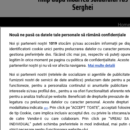
Serghei
Home
Nouă ne pasă ca datele tale personale să rămână confidențiale
AI UN PONT?
Scrie-ne p
Noi și partenerii noștri
1019
stocăm și/sau accesăm informații pe disp
identificatorii cookie unici pentru prelucrarea datelor cu caracter person
gestiona preferințele dvs. făcând clic mai jos, respectiv vă puteți opune 
legitim în orice moment pe pagina cu politica de confidențialitate. Aceste a
partenerilor noștri și nu vă vor afecta navigarea.
Mai multe detalii
Noi si partenerii nostri (retelele de socializare si agentiile de publicita
Ultimele s
furnizorii nostri de servicii de date analitice) prelucram date pentru a p
functioneze, pentru a personaliza continutul si anunturile publicitare
Echipa editorială
Termeni si
interesele si/sau profilul dvs., pentru a va oferi functionalitati aferente ret
pentru a analiza traficul pe website. Beneficiati de drepturile prevazute de
legatura cu prelucrarea datelor cu caracter personal. Aceste drepturi 
modalitatea indicata
. Prin click pe “ACCEPT TOATE”, acceptati folosire
aici
de tip Cookie, care implica inclusiv acceptul dvs. cu privire la stocarea/
de catre Vendor-ii cu care colaboram. Prin click pe “VREAU S
INDIVIDUAL” puteti schimba preferintele in mod individual, mai putin 
ARC MEDIA PUBLISH
strict necesare pentru functionarea website-ului.