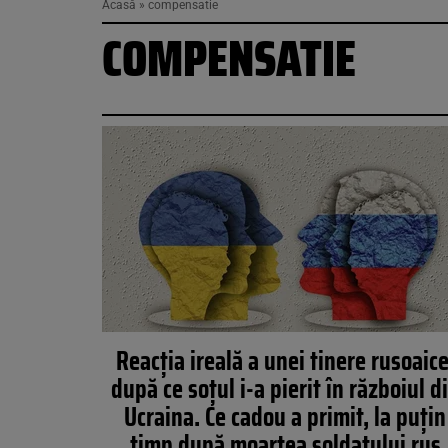
Acasă
»
compensatie
COMPENSATIE
Reacția ireală a unei tinere rusoaice
după ce soțul i-a pierit în războiul d
Ucraina. Ce cadou a primit, la puțin
timp după moartea soldatului rus