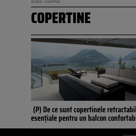
Acasă
»
copertine
COPERTINE
(P) De ce sunt copertinele retractabi
esențiale pentru un balcon confortab