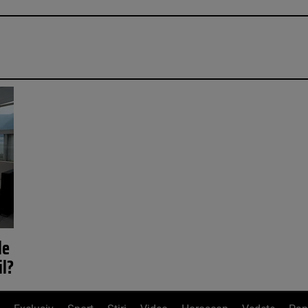
le
il?