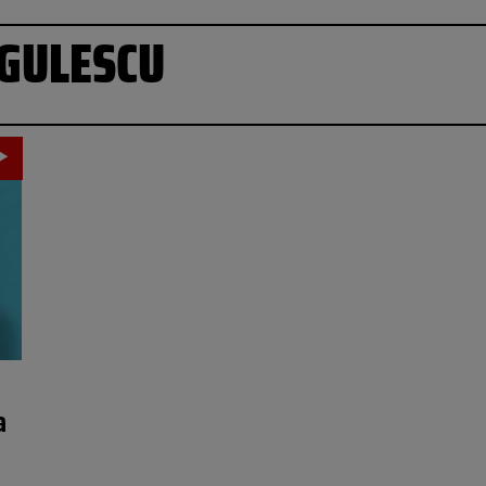
AGULESCU
a