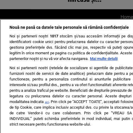
Home
Nouă ne pasă ca datele tale personale să rămână confidențiale
AI UN PONT?
Scrie-ne p
Noi și partenerii noștri
1017
stocăm și/sau accesăm informații pe disp
identificatorii cookie unici pentru prelucrarea datelor cu caracter person
gestiona preferințele dvs. făcând clic mai jos, respectiv vă puteți opune 
legitim în orice moment pe pagina cu politica de confidențialitate. Aceste a
partenerilor noștri și nu vă vor afecta navigarea.
Mai multe detalii
Noi si partenerii nostri (retelele de socializare si agentiile de publicita
Ultimele s
furnizorii nostri de servicii de date analitice) prelucram date pentru a p
functioneze, pentru a personaliza continutul si anunturile publicitare
Echipa editorială
Termeni si
interesele si/sau profilul dvs., pentru a va oferi functionalitati aferente ret
pentru a analiza traficul pe website. Beneficiati de drepturile prevazute de
legatura cu prelucrarea datelor cu caracter personal. Aceste drepturi 
modalitatea indicata
. Prin click pe “ACCEPT TOATE”, acceptati folosire
aici
de tip Cookie, care implica inclusiv acceptul dvs. cu privire la stocarea/
de catre Vendor-ii cu care colaboram. Prin click pe “VREAU S
INDIVIDUAL” puteti schimba preferintele in mod individual, mai putin 
ARC MEDIA PUBLISH
strict necesare pentru functionarea website-ului.