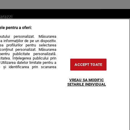
arazzi
ele pentru a oferi:
ite mail la pont@cancan.ro
inutului personalizat. Măsurarea
informațiilor de pe un dispozitiv.
rea profilurilor pentru selectarea
e conținut personalizat. Măsurarea
pentru publicitate personalizată.
itatea. Înțelegerea publicului prin
Utilizarea datelor limitate pentru a
ACCEPT TOATE
 și identificarea prin scanarea
Horoscop
VREAU SA MODIFIC
-urile
Despre noi
Contact
SETARILE INDIVIDUAL
31407, CIF: RO35451445