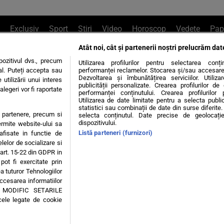
Exclusiv
Sport
Știri
Video
Horoscop
Vedete
Pap
Atât noi, cât și partenerii noștri prelucrăm dat
e Whatsapp
, sună la 0741226226 sau trim
ozitivul dvs., precum
Utilizarea profilurilor pentru selectarea conț
al. Puteți accepta sau
performanței reclamelor. Stocarea și/sau accesarea 
Dezvoltarea și îmbunătățirea serviciilor. Utiliza
utilizării unui interes
publicității personalizate. Crearea profilurilor d
legeri vor fi raportate
Știri interne
Știri externe
Politică
performanței conținutului. Crearea profilurilor 
Utilizarea de date limitate pentru a selecta public
statistici sau combinații de date din surse diferite. 
te partenere, precum si
selecta conținutul. Date precise de geolocație
tiri
Diete
Insula Iubirii
Dictionar de vise
LIFE STYLE
dispozitivului.
ermite website-ului sa
Listă parteneri (furnizori)
 afisate in functie de
 condiții
Politica de confidențialitate
Politica privind Cookie
elelor de socializare si
 art. 15-22 din GDPR in
pot fi exercitate prin
Modifică Setările
a tuturor Tehnologiilor
accesarea informatiilor
A MODIFIC SETARILE
© 2026 - Toate drepturile rezervate
cele legate de cookie
ING SRL, Adresa: București, Sos Fabrica de Glucoză, nr. 21, parter, sector 2, J20160006
Decizia ONJN nr. 1598/16.09.2021. Jocurile de noroc sunt interzise minorilor.