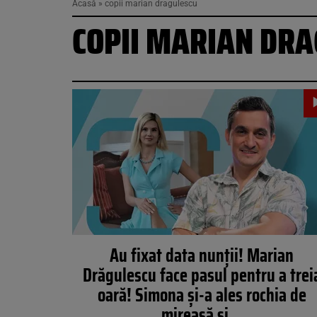
Acasă
»
copii marian dragulescu
COPII MARIAN DR
Au fixat data nunții! Marian
Drăgulescu face pasul pentru a trei
oară! Simona și-a ales rochia de
mireasă și…