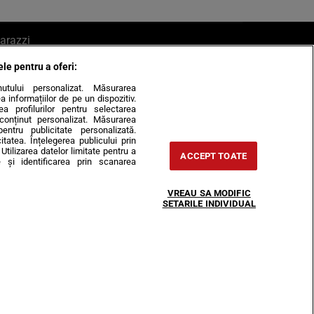
arazzi
ele pentru a oferi:
ite mail la pont@cancan.ro
inutului personalizat. Măsurarea
informațiilor de pe un dispozitiv.
rea profilurilor pentru selectarea
e conținut personalizat. Măsurarea
pentru publicitate personalizată.
itatea. Înțelegerea publicului prin
Utilizarea datelor limitate pentru a
ACCEPT TOATE
 și identificarea prin scanarea
Horoscop
VREAU SA MODIFIC
-urile
Despre noi
Contact
SETARILE INDIVIDUAL
31407, CIF: RO35451445