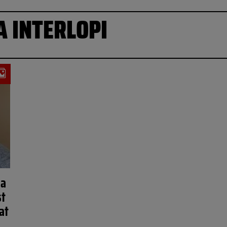
A INTERLOPI
ga
st
at