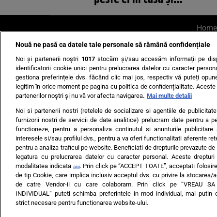
Home
Nouă ne pasă ca datele tale personale să rămână confidențiale
AI UN PONT?
Scrie-ne p
Noi și partenerii noștri
1017
stocăm și/sau accesăm informații pe disp
identificatorii cookie unici pentru prelucrarea datelor cu caracter person
gestiona preferințele dvs. făcând clic mai jos, respectiv vă puteți opune 
legitim în orice moment pe pagina cu politica de confidențialitate. Aceste a
partenerilor noștri și nu vă vor afecta navigarea.
Mai multe detalii
Noi si partenerii nostri (retelele de socializare si agentiile de publicita
Ultimele s
furnizorii nostri de servicii de date analitice) prelucram date pentru a p
functioneze, pentru a personaliza continutul si anunturile publicitare
Echipa editorială
Termeni si
interesele si/sau profilul dvs., pentru a va oferi functionalitati aferente ret
pentru a analiza traficul pe website. Beneficiati de drepturile prevazute de
legatura cu prelucrarea datelor cu caracter personal. Aceste drepturi 
modalitatea indicata
. Prin click pe “ACCEPT TOATE”, acceptati folosire
aici
de tip Cookie, care implica inclusiv acceptul dvs. cu privire la stocarea/
de catre Vendor-ii cu care colaboram. Prin click pe “VREAU S
INDIVIDUAL” puteti schimba preferintele in mod individual, mai putin 
ARC MEDIA PUBLISH
strict necesare pentru functionarea website-ului.