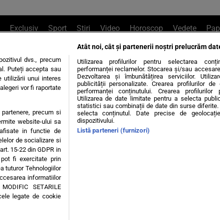
Exclusiv
Sport
Știri
Video
Horoscop
Vedete
Pap
Atât noi, cât și partenerii noștri prelucrăm dat
e Whatsapp
, sună la 0741226226 sau trim
ozitivul dvs., precum
Utilizarea profilurilor pentru selectarea conț
al. Puteți accepta sau
performanței reclamelor. Stocarea și/sau accesarea 
Dezvoltarea și îmbunătățirea serviciilor. Utiliza
utilizării unui interes
publicității personalizate. Crearea profilurilor d
legeri vor fi raportate
Știri interne
Știri externe
Politică
performanței conținutului. Crearea profilurilor 
Utilizarea de date limitate pentru a selecta public
statistici sau combinații de date din surse diferite. 
te partenere, precum si
selecta conținutul. Date precise de geolocație
tiri
Diete
Insula Iubirii
Dictionar de vise
LIFE STYLE
dispozitivului.
ermite website-ului sa
Listă parteneri (furnizori)
 afisate in functie de
 condiții
Politica de confidențialitate
Politica privind Cookie
elelor de socializare si
 art. 15-22 din GDPR in
pot fi exercitate prin
Modifică Setările
a tuturor Tehnologiilor
accesarea informatiilor
A MODIFIC SETARILE
© 2026 - Toate drepturile rezervate
cele legate de cookie
ING SRL, Adresa: București, Sos Fabrica de Glucoză, nr. 21, parter, sector 2, J20160006
Decizia ONJN nr. 1598/16.09.2021. Jocurile de noroc sunt interzise minorilor.