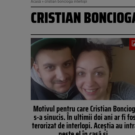
Acasă
»
cristian boncioga interlopi
CRISTIAN BONCIOG
Motivul pentru care Cristian Boncio
s-a sinucis. În ultimii doi ani ar fi fo
terorizat de interlopi. Aceştia au intr
peste el în casă şi…