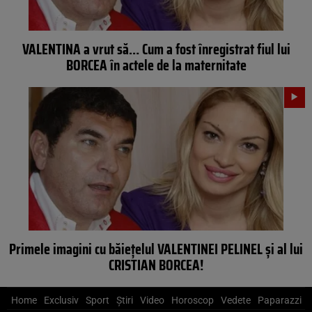
VALENTINA a vrut să… Cum a fost înregistrat fiul lui
BORCEA în actele de la maternitate
Primele imagini cu băieţelul VALENTINEI PELINEL şi al lui
CRISTIAN BORCEA!
Home
Exclusiv
Sport
Știri
Video
Horoscop
Vedete
Paparazzi