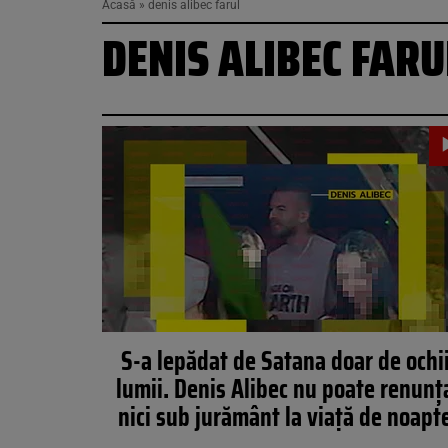
Acasă
»
denis alibec farul
DENIS ALIBEC FARU
S-a lepădat de Satana doar de ochi
lumii. Denis Alibec nu poate renunț
nici sub jurământ la viață de noapt