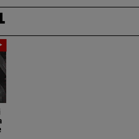
L
i
a
e