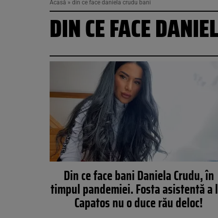
Acasă
»
din ce face daniela crudu bani
DIN CE FACE DANIE
Din ce face bani Daniela Crudu, în
timpul pandemiei. Fosta asistentă a l
Capatos nu o duce rău deloc!