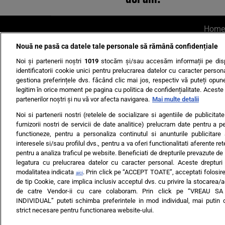
Home
Nouă ne pasă ca datele tale personale să rămână confidențiale
AI UN PONT?
Scrie-ne p
Noi și partenerii noștri
1019
stocăm și/sau accesăm informații pe disp
identificatorii cookie unici pentru prelucrarea datelor cu caracter person
gestiona preferințele dvs. făcând clic mai jos, respectiv vă puteți opune 
legitim în orice moment pe pagina cu politica de confidențialitate. Aceste a
partenerilor noștri și nu vă vor afecta navigarea.
Mai multe detalii
Noi si partenerii nostri (retelele de socializare si agentiile de publicita
Ultimele s
furnizorii nostri de servicii de date analitice) prelucram date pentru a p
functioneze, pentru a personaliza continutul si anunturile publicitare
Echipa editorială
Termeni si
interesele si/sau profilul dvs., pentru a va oferi functionalitati aferente ret
pentru a analiza traficul pe website. Beneficiati de drepturile prevazute de
legatura cu prelucrarea datelor cu caracter personal. Aceste drepturi 
modalitatea indicata
. Prin click pe “ACCEPT TOATE”, acceptati folosire
aici
de tip Cookie, care implica inclusiv acceptul dvs. cu privire la stocarea/
de catre Vendor-ii cu care colaboram. Prin click pe “VREAU S
INDIVIDUAL” puteti schimba preferintele in mod individual, mai putin 
ARC MEDIA PUBLISH
strict necesare pentru functionarea website-ului.