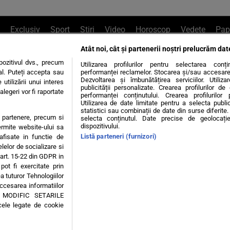
Exclusiv
Sport
Știri
Video
Horoscop
Vedete
Pap
Atât noi, cât și partenerii noștri prelucrăm dat
e Whatsapp
, sună la 0741226226 sau trim
ozitivul dvs., precum
Utilizarea profilurilor pentru selectarea conț
al. Puteți accepta sau
performanței reclamelor. Stocarea și/sau accesarea 
Dezvoltarea și îmbunătățirea serviciilor. Utiliza
utilizării unui interes
publicității personalizate. Crearea profilurilor d
legeri vor fi raportate
Știri interne
Știri externe
Politică
performanței conținutului. Crearea profilurilor 
Utilizarea de date limitate pentru a selecta public
statistici sau combinații de date din surse diferite. 
te partenere, precum si
selecta conținutul. Date precise de geolocație
tiri
Diete
Insula Iubirii
Dictionar de vise
LIFE STYLE
dispozitivului.
ermite website-ului sa
Listă parteneri (furnizori)
 afisate in functie de
 condiții
Politica de confidențialitate
Politica privind Cookie
elelor de socializare si
 art. 15-22 din GDPR in
pot fi exercitate prin
Modifică Setările
a tuturor Tehnologiilor
accesarea informatiilor
A MODIFIC SETARILE
© 2026 - Toate drepturile rezervate
cele legate de cookie
ING SRL, Adresa: București, Sos Fabrica de Glucoză, nr. 21, parter, sector 2, J20160006
Decizia ONJN nr. 1598/16.09.2021. Jocurile de noroc sunt interzise minorilor.