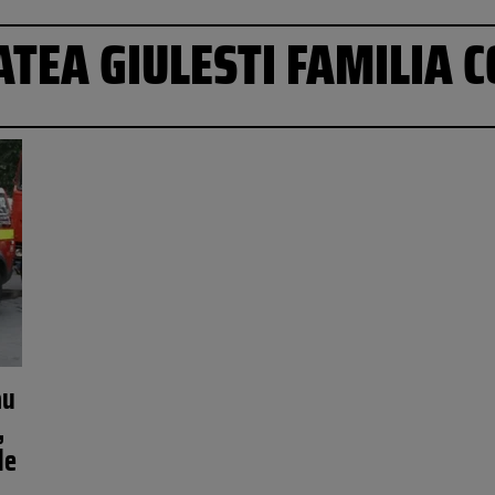
TEA GIULESTI FAMILIA 
au
,
de