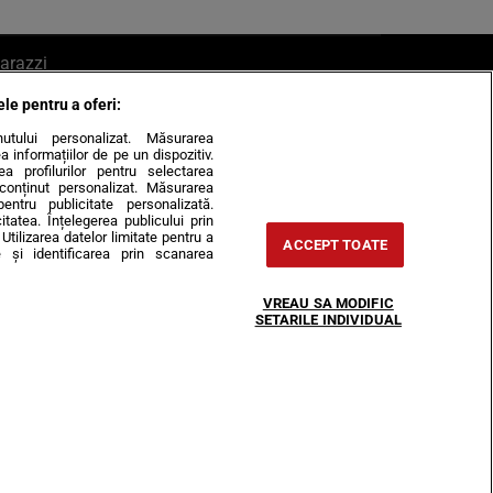
arazzi
ele pentru a oferi:
ite mail la pont@cancan.ro
inutului personalizat. Măsurarea
informațiilor de pe un dispozitiv.
rea profilurilor pentru selectarea
e conținut personalizat. Măsurarea
pentru publicitate personalizată.
itatea. Înțelegerea publicului prin
Utilizarea datelor limitate pentru a
ACCEPT TOATE
 și identificarea prin scanarea
Horoscop
VREAU SA MODIFIC
-urile
Despre noi
Contact
SETARILE INDIVIDUAL
31407, CIF: RO35451445