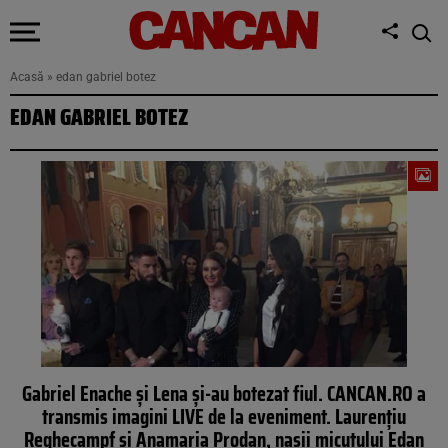
Acasă
»
edan gabriel botez
EDAN GABRIEL BOTEZ
Gabriel Enache şi Lena şi-au botezat fiul. CANCAN.RO a
transmis imagini LIVE de la eveniment. Laurenţiu
Reghecampf şi Anamaria Prodan, naşii micuţului Edan