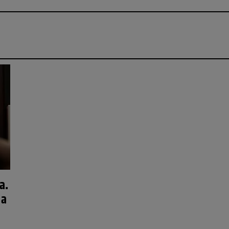
a.
 a