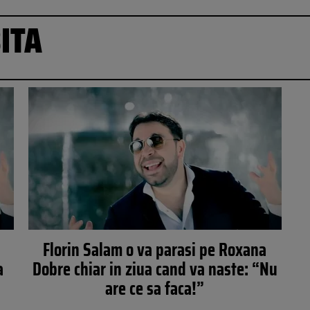
ITA
Florin Salam o va parasi pe Roxana
a
Dobre chiar in ziua cand va naste: “Nu
are ce sa faca!”