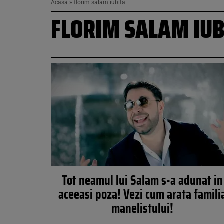
Acasă
»
florim salam iubita
FLORIM SALAM IUB
Tot neamul lui Salam s-a adunat in
aceeasi poza! Vezi cum arata famili
manelistului!