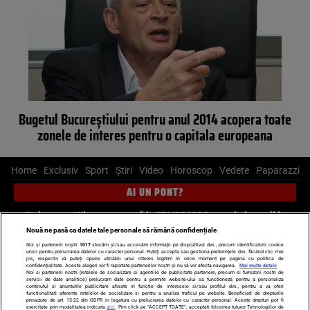
Bugetul Bucureştiului pentru anul 2014 acopera toate
zonele de interes pentru o capitala europeana
Home
Exclusiv
Sport
Știri
Video
Horoscop
Vedete
Paparazzi
AI UN PONT?
Scrie-ne pe Whatsapp
, sună la 0741226226 sau trimite mail la
pont@cancan.ro
Nouă ne pasă ca datele tale personale să rămână confidențiale
Noi și partenerii noștri
1017
stocăm și/sau accesăm informații pe dispozitivul dvs., precum identificatorii cookie
unici pentru prelucrarea datelor cu caracter personal. Puteți accepta sau gestiona preferințele dvs. făcând clic mai
Știri interne
Știri externe
Politică
jos, respectiv vă puteți opune utilizării unui interes legitim în orice moment pe pagina cu politica de
confidențialitate. Aceste alegeri vor fi raportate partenerilor noștri și nu vă vor afecta navigarea.
Mai multe detalii
Noi si partenerii nostri (retelele de socializare si agentiile de publicitate partenere, precum si furnizorii nostri de
servicii de date analitice) prelucram date pentru a permite website-ului sa functioneze, pentru a personaliza
Ultimele stiri
Diete
Insula Iubirii
Dictionar de vise
LIFE STYLE
continutul si anunturile publicitare afisate in functie de interesele si/sau profilul dvs., pentru a va oferi
functionalitati aferente retelelor de socializare si pentru a analiza traficul pe website. Beneficiati de drepturile
Horoscop
prevazute de art. 15-22 din GDPR in legatura cu prelucrarea datelor cu caracter personal. Aceste drepturi pot fi
exercitate prin modalitatea indicata
aici
. Prin click pe “ACCEPT TOATE”, acceptati folosirea tuturor Tehnologiilor de