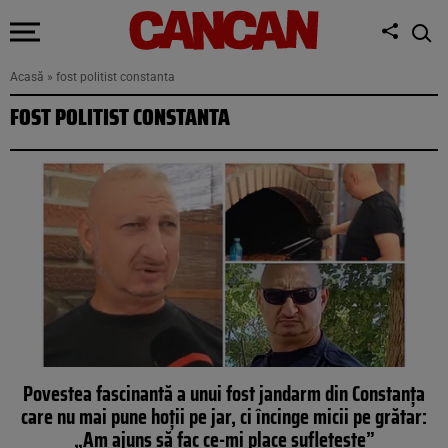
Acasă
»
fost politist constanta
FOST POLITIST CONSTANTA
Povestea fascinantă a unui fost jandarm din Constanța
care nu mai pune hoții pe jar, ci încinge micii pe grătar:
„Am ajuns să fac ce-mi place sufletește”