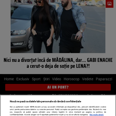
Nici nu a divorţat încă de MĂDĂLINA, dar… GABI ENACHE
a cerut-o deja de soţie pe LENA?!
Home
Exclusiv
Sport
Știri
Video
Horoscop
Vedete
Paparazzi
AI UN PONT?
Scrie-ne pe Whatsapp
, sună la 0741226226 sau trimite mail la
pont@cancan.ro
Nouă ne pasă ca datele tale personale să rămână confidențiale
Noi și partenerii noștri
1019
stocăm și/sau accesăm informații pe dispozitivul dvs., precum identificatorii cookie
unici pentru prelucrarea datelor cu caracter personal. Puteți accepta sau gestiona preferințele dvs. făcând clic mai
Știri interne
Știri externe
Politică
jos, respectiv vă puteți opune utilizării unui interes legitim în orice moment pe pagina cu politica de
confidențialitate. Aceste alegeri vor fi raportate partenerilor noștri și nu vă vor afecta navigarea.
Mai multe detalii