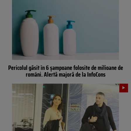
Pericolul găsit în 6 șampoane folosite de milioane de
români. Alertă majoră de la InfoCons