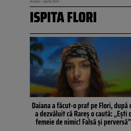
Acasă
»
ispita flori
ISPITA FLORI
Daiana a făcut-o praf pe Flori, după 
a dezvăluit că Rareş o caută: „Eşti 
femeie de nimic! Falsă şi perversă