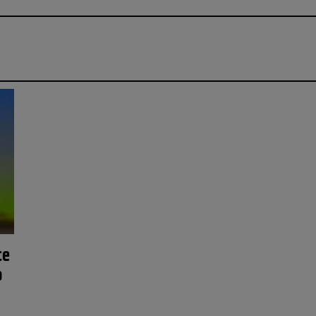
ce
o
”