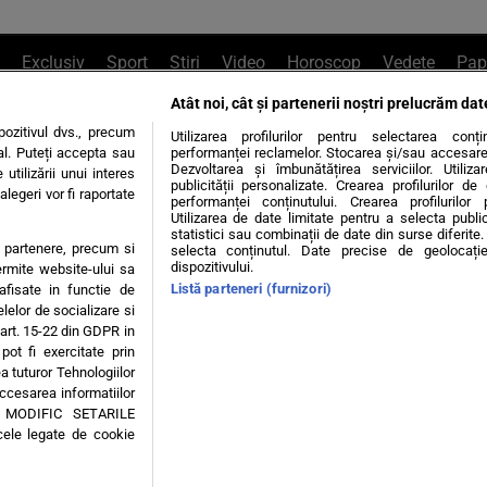
Exclusiv
Sport
Știri
Video
Horoscop
Vedete
Pap
Atât noi, cât și partenerii noștri prelucrăm dat
e Whatsapp
, sună la 0741226226 sau trim
ozitivul dvs., precum
Utilizarea profilurilor pentru selectarea conț
al. Puteți accepta sau
performanței reclamelor. Stocarea și/sau accesarea 
Dezvoltarea și îmbunătățirea serviciilor. Utiliza
utilizării unui interes
publicității personalizate. Crearea profilurilor d
legeri vor fi raportate
Știri interne
Știri externe
Politică
performanței conținutului. Crearea profilurilor 
Utilizarea de date limitate pentru a selecta public
statistici sau combinații de date din surse diferite. 
te partenere, precum si
selecta conținutul. Date precise de geolocație
tiri
Diete
Insula Iubirii
Dictionar de vise
LIFE STYLE
dispozitivului.
ermite website-ului sa
Listă parteneri (furnizori)
 afisate in functie de
 condiții
Politica de confidențialitate
Politica privind Cookie
elelor de socializare si
 art. 15-22 din GDPR in
pot fi exercitate prin
Modifică Setările
a tuturor Tehnologiilor
accesarea informatiilor
A MODIFIC SETARILE
© 2026 - Toate drepturile rezervate
cele legate de cookie
ING SRL, Adresa: București, Sos Fabrica de Glucoză, nr. 21, parter, sector 2, J20160006
Decizia ONJN nr. 1598/16.09.2021. Jocurile de noroc sunt interzise minorilor.