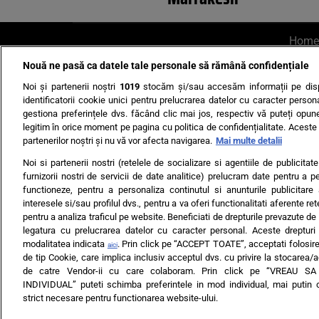
Home
Nouă ne pasă ca datele tale personale să rămână confidențiale
AI UN PONT?
Scrie-ne p
Noi și partenerii noștri
1019
stocăm și/sau accesăm informații pe disp
identificatorii cookie unici pentru prelucrarea datelor cu caracter person
gestiona preferințele dvs. făcând clic mai jos, respectiv vă puteți opune 
legitim în orice moment pe pagina cu politica de confidențialitate. Aceste a
partenerilor noștri și nu vă vor afecta navigarea.
Mai multe detalii
Noi si partenerii nostri (retelele de socializare si agentiile de publicita
Ultimele s
furnizorii nostri de servicii de date analitice) prelucram date pentru a p
functioneze, pentru a personaliza continutul si anunturile publicitare
Echipa editorială
Termeni si
interesele si/sau profilul dvs., pentru a va oferi functionalitati aferente ret
pentru a analiza traficul pe website. Beneficiati de drepturile prevazute de
legatura cu prelucrarea datelor cu caracter personal. Aceste drepturi 
modalitatea indicata
. Prin click pe “ACCEPT TOATE”, acceptati folosire
aici
de tip Cookie, care implica inclusiv acceptul dvs. cu privire la stocarea/
de catre Vendor-ii cu care colaboram. Prin click pe “VREAU S
INDIVIDUAL” puteti schimba preferintele in mod individual, mai putin 
ARC MEDIA PUBLISH
strict necesare pentru functionarea website-ului.