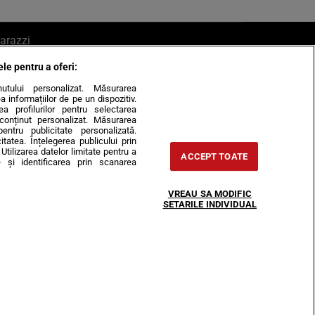
arazzi
ele pentru a oferi:
ite mail la pont@cancan.ro
inutului personalizat. Măsurarea
informațiilor de pe un dispozitiv.
rea profilurilor pentru selectarea
e conținut personalizat. Măsurarea
pentru publicitate personalizată.
itatea. Înțelegerea publicului prin
Utilizarea datelor limitate pentru a
ACCEPT TOATE
 și identificarea prin scanarea
Horoscop
VREAU SA MODIFIC
-urile
Despre noi
Contact
SETARILE INDIVIDUAL
31407, CIF: RO35451445