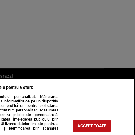
arazzi
ele pentru a oferi:
ite mail la pont@cancan.ro
inutului personalizat. Măsurarea
informațiilor de pe un dispozitiv.
rea profilurilor pentru selectarea
e conținut personalizat. Măsurarea
pentru publicitate personalizată.
itatea. Înțelegerea publicului prin
Utilizarea datelor limitate pentru a
ACCEPT TOATE
 și identificarea prin scanarea
Horoscop