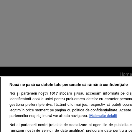
Home
Nouă ne pasă ca datele tale personale să rămână confidențiale
AI UN PONT?
Scrie-ne p
Noi și partenerii noștri
1017
stocăm și/sau accesăm informații pe disp
identificatorii cookie unici pentru prelucrarea datelor cu caracter person
gestiona preferințele dvs. făcând clic mai jos, respectiv vă puteți opune 
legitim în orice moment pe pagina cu politica de confidențialitate. Aceste a
partenerilor noștri și nu vă vor afecta navigarea.
Mai multe detalii
Noi si partenerii nostri (retelele de socializare si agentiile de publicita
Ultimele s
furnizorii nostri de servicii de date analitice) prelucram date pentru a p