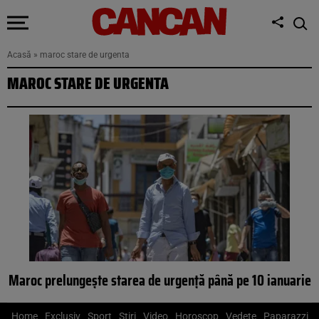
Acasă
»
maroc stare de urgenta
MAROC STARE DE URGENTA
Maroc prelungește starea de urgență până pe 10 ianuarie
Home
Exclusiv
Sport
Știri
Video
Horoscop
Vedete
Paparazzi