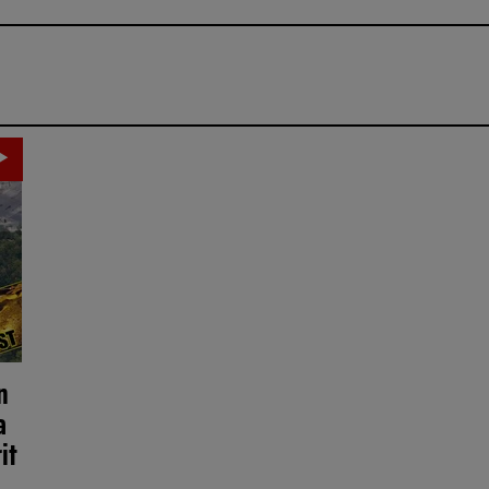
n
a
it