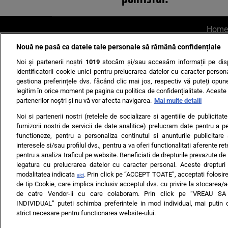
Home
Nouă ne pasă ca datele tale personale să rămână confidențiale
AI UN PONT?
Scrie-ne p
Noi și partenerii noștri
1019
stocăm și/sau accesăm informații pe disp
identificatorii cookie unici pentru prelucrarea datelor cu caracter person
gestiona preferințele dvs. făcând clic mai jos, respectiv vă puteți opune 
legitim în orice moment pe pagina cu politica de confidențialitate. Aceste a
partenerilor noștri și nu vă vor afecta navigarea.
Mai multe detalii
Noi si partenerii nostri (retelele de socializare si agentiile de publicita
Ultimele s
furnizorii nostri de servicii de date analitice) prelucram date pentru a p
functioneze, pentru a personaliza continutul si anunturile publicitare
Echipa editorială
Termeni si
interesele si/sau profilul dvs., pentru a va oferi functionalitati aferente ret
pentru a analiza traficul pe website. Beneficiati de drepturile prevazute de
legatura cu prelucrarea datelor cu caracter personal. Aceste drepturi 
modalitatea indicata
. Prin click pe “ACCEPT TOATE”, acceptati folosire
aici
de tip Cookie, care implica inclusiv acceptul dvs. cu privire la stocarea/
de catre Vendor-ii cu care colaboram. Prin click pe “VREAU S
INDIVIDUAL” puteti schimba preferintele in mod individual, mai putin 
ARC MEDIA PUBLISH
strict necesare pentru functionarea website-ului.