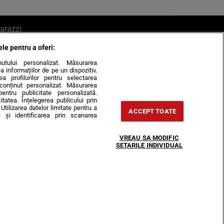
arazzi
ele pentru a oferi:
ite mail la pont@cancan.ro
inutului personalizat. Măsurarea
informațiilor de pe un dispozitiv.
rea profilurilor pentru selectarea
e conținut personalizat. Măsurarea
pentru publicitate personalizată.
itatea. Înțelegerea publicului prin
Utilizarea datelor limitate pentru a
ACCEPT TOATE
 și identificarea prin scanarea
Horoscop
VREAU SA MODIFIC
-urile
Despre noi
Contact
SETARILE INDIVIDUAL
31407, CIF: RO35451445