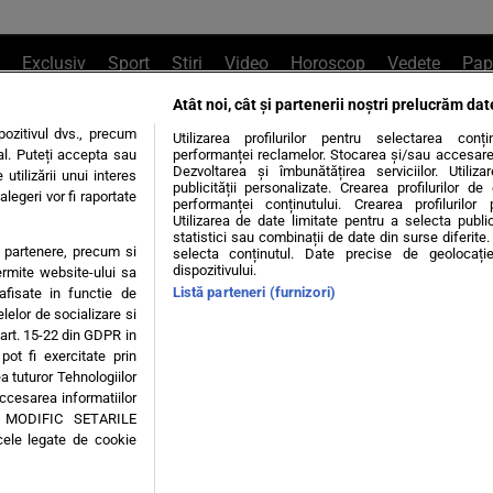
Exclusiv
Sport
Știri
Video
Horoscop
Vedete
Pap
Atât noi, cât și partenerii noștri prelucrăm dat
e Whatsapp
, sună la 0741226226 sau trim
ozitivul dvs., precum
Utilizarea profilurilor pentru selectarea conț
al. Puteți accepta sau
performanței reclamelor. Stocarea și/sau accesarea 
Dezvoltarea și îmbunătățirea serviciilor. Utiliza
utilizării unui interes
publicității personalizate. Crearea profilurilor d
legeri vor fi raportate
Știri interne
Știri externe
Politică
performanței conținutului. Crearea profilurilor 
Utilizarea de date limitate pentru a selecta public
statistici sau combinații de date din surse diferite. 
te partenere, precum si
selecta conținutul. Date precise de geolocație
tiri
Diete
Insula Iubirii
Dictionar de vise
LIFE STYLE
dispozitivului.
ermite website-ului sa
Listă parteneri (furnizori)
 afisate in functie de
 condiții
Politica de confidențialitate
Politica privind Cookie
elelor de socializare si
 art. 15-22 din GDPR in
pot fi exercitate prin
Modifică Setările
a tuturor Tehnologiilor
accesarea informatiilor
A MODIFIC SETARILE
© 2026 - Toate drepturile rezervate
cele legate de cookie
ING SRL, Adresa: București, Sos Fabrica de Glucoză, nr. 21, parter, sector 2, J20160006
Decizia ONJN nr. 1598/16.09.2021. Jocurile de noroc sunt interzise minorilor.