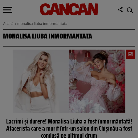
Acasă
»
monalisa liuba inmormantata
MONALISA LIUBA INMORMANTATA
Lacrimi și durere! Monalisa Liuba a fost înmormântată!
Afacerista care a murit într-un salon din Chișinău a fost
condusă pe ultimul drum