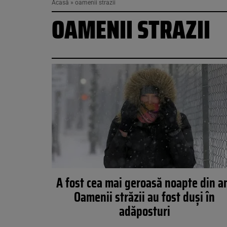
Acasă
»
oamenii strazii
OAMENII STRAZII
A fost cea mai geroasă noapte din a
Oamenii străzii au fost duși în
adăposturi