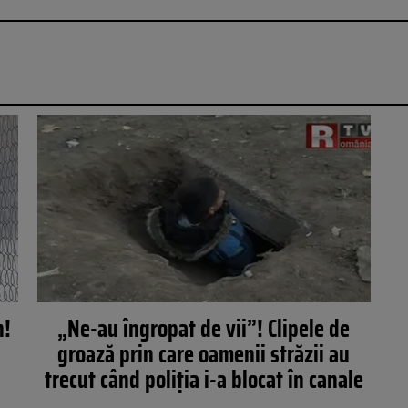
n!
„Ne-au îngropat de vii”! Clipele de
groază prin care oamenii străzii au
trecut când poliţia i-a blocat în canale