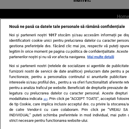
Home
Nouă ne pasă ca datele tale personale să rămână confidențiale
AI UN PONT?
Scrie-ne p
Noi și partenerii noștri
1017
stocăm și/sau accesăm informații pe disp
identificatorii cookie unici pentru prelucrarea datelor cu caracter person
gestiona preferințele dvs. făcând clic mai jos, respectiv vă puteți opune 
legitim în orice moment pe pagina cu politica de confidențialitate. Aceste a
partenerilor noștri și nu vă vor afecta navigarea.
Mai multe detalii
Noi si partenerii nostri (retelele de socializare si agentiile de publicita
Ultimele s
furnizorii nostri de servicii de date analitice) prelucram date pentru a p
functioneze, pentru a personaliza continutul si anunturile publicitare
Echipa editorială
Termeni si
interesele si/sau profilul dvs., pentru a va oferi functionalitati aferente ret
pentru a analiza traficul pe website. Beneficiati de drepturile prevazute de
legatura cu prelucrarea datelor cu caracter personal. Aceste drepturi 
modalitatea indicata
. Prin click pe “ACCEPT TOATE”, acceptati folosire
aici
de tip Cookie, care implica inclusiv acceptul dvs. cu privire la stocarea/
de catre Vendor-ii cu care colaboram. Prin click pe “VREAU S
INDIVIDUAL” puteti schimba preferintele in mod individual, mai putin 
ARC MEDIA PUBLISH
strict necesare pentru functionarea website-ului.