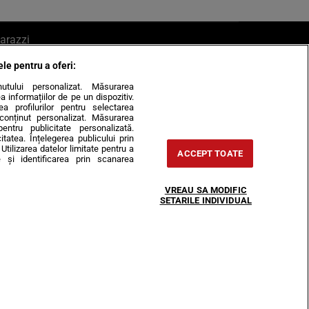
arazzi
ele pentru a oferi:
ite mail la pont@cancan.ro
inutului personalizat. Măsurarea
informațiilor de pe un dispozitiv.
rea profilurilor pentru selectarea
e conținut personalizat. Măsurarea
pentru publicitate personalizată.
itatea. Înțelegerea publicului prin
Utilizarea datelor limitate pentru a
ACCEPT TOATE
 și identificarea prin scanarea
Horoscop
VREAU SA MODIFIC
-urile
Despre noi
Contact
SETARILE INDIVIDUAL
31407, CIF: RO35451445