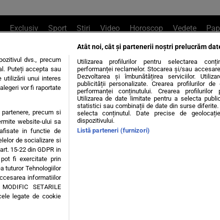
Exclusiv
Sport
Știri
Video
Horoscop
Vedete
Pap
Atât noi, cât și partenerii noștri prelucrăm dat
e Whatsapp
, sună la 0741226226 sau trim
ozitivul dvs., precum
Utilizarea profilurilor pentru selectarea conț
al. Puteți accepta sau
performanței reclamelor. Stocarea și/sau accesarea 
Dezvoltarea și îmbunătățirea serviciilor. Utiliza
utilizării unui interes
publicității personalizate. Crearea profilurilor d
legeri vor fi raportate
Știri interne
Știri externe
Politică
performanței conținutului. Crearea profilurilor 
Utilizarea de date limitate pentru a selecta public
statistici sau combinații de date din surse diferite. 
te partenere, precum si
selecta conținutul. Date precise de geolocație
tiri
Diete
Insula Iubirii
Dictionar de vise
LIFE STYLE
dispozitivului.
ermite website-ului sa
Listă parteneri (furnizori)
 afisate in functie de
 condiții
Politica de confidențialitate
Politica privind Cookie
elelor de socializare si
 art. 15-22 din GDPR in
pot fi exercitate prin
Modifică Setările
a tuturor Tehnologiilor
accesarea informatiilor
A MODIFIC SETARILE
© 2026 - Toate drepturile rezervate
cele legate de cookie
ING SRL, Adresa: București, Sos Fabrica de Glucoză, nr. 21, parter, sector 2, J20160006
Decizia ONJN nr. 1598/16.09.2021. Jocurile de noroc sunt interzise minorilor.