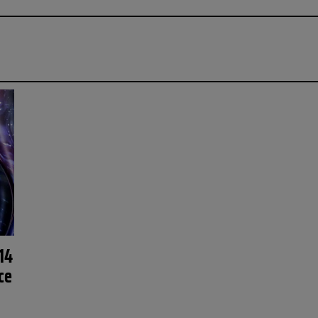
14
ce