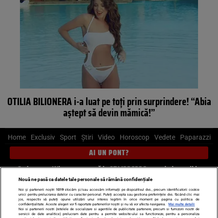
OTILIA BILIONERA i-a luat pe toţi prin surprindere! “Abia
aştept să devin mămică!”
Home
Exclusiv
Sport
Știri
Video
Horoscop
Vedete
Paparazzi
AI UN PONT?
Scrie-ne pe Whatsapp
, sună la 0741226226 sau trimite mail la
pont@cancan.ro
Nouă ne pasă ca datele tale personale să rămână confidențiale
Noi și partenerii noștri
1019
stocăm și/sau accesăm informații pe dispozitivul dvs., precum identificatorii cookie
unici pentru prelucrarea datelor cu caracter personal. Puteți accepta sau gestiona preferințele dvs. făcând clic mai
Știri interne
Știri externe
Politică
jos, respectiv vă puteți opune utilizării unui interes legitim în orice moment pe pagina cu politica de
confidențialitate. Aceste alegeri vor fi raportate partenerilor noștri și nu vă vor afecta navigarea.
Mai multe detalii
Noi si partenerii nostri (retelele de socializare si agentiile de publicitate partenere, precum si furnizorii nostri de
servicii de date analitice) prelucram date pentru a permite website-ului sa functioneze, pentru a personaliza
Ultimele stiri
Diete
Insula Iubirii
Dictionar de vise
LIFE STYLE