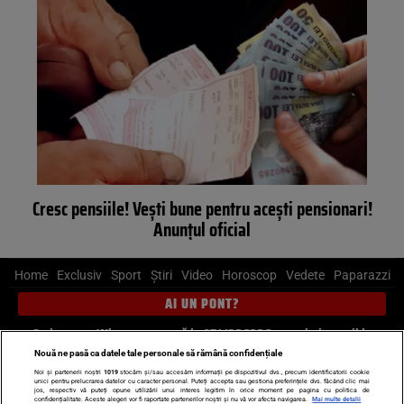
Cresc pensiile! Veşti bune pentru aceşti pensionari!
Anunţul oficial
Home
Exclusiv
Sport
Știri
Video
Horoscop
Vedete
Paparazzi
AI UN PONT?
Scrie-ne pe Whatsapp
, sună la 0741226226 sau trimite mail la
pont@cancan.ro
Nouă ne pasă ca datele tale personale să rămână confidențiale
Noi și partenerii noștri
1019
stocăm și/sau accesăm informații pe dispozitivul dvs., precum identificatorii cookie
unici pentru prelucrarea datelor cu caracter personal. Puteți accepta sau gestiona preferințele dvs. făcând clic mai
Știri interne
Știri externe
Politică
jos, respectiv vă puteți opune utilizării unui interes legitim în orice moment pe pagina cu politica de
confidențialitate. Aceste alegeri vor fi raportate partenerilor noștri și nu vă vor afecta navigarea.
Mai multe detalii