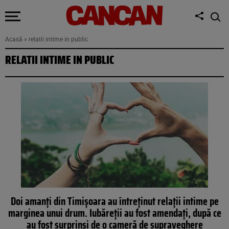
Acasă
»
relatii intime in public
RELATII INTIME IN PUBLIC
Doi amanți din Timișoara au întreținut relații intime pe
marginea unui drum. Iubăreții au fost amendați, după ce
au fost surprinși de o cameră de supraveghere