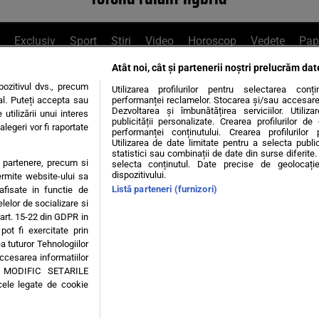
Exclusiv
Sport
Știri
Video
Horoscop
Vedete
Pap
Atât noi, cât și partenerii noștri prelucrăm dat
e Whatsapp
, sună la 0741226226 sau trim
ozitivul dvs., precum
Utilizarea profilurilor pentru selectarea conț
al. Puteți accepta sau
performanței reclamelor. Stocarea și/sau accesarea 
Dezvoltarea și îmbunătățirea serviciilor. Utiliza
utilizării unui interes
publicității personalizate. Crearea profilurilor d
legeri vor fi raportate
Știri interne
Știri externe
Politică
performanței conținutului. Crearea profilurilor 
Utilizarea de date limitate pentru a selecta public
statistici sau combinații de date din surse diferite. 
te partenere, precum si
selecta conținutul. Date precise de geolocație
tiri
Diete
Insula Iubirii
Dictionar de vise
LIFE STYLE
dispozitivului.
ermite website-ului sa
Listă parteneri (furnizori)
 afisate in functie de
 condiții
Politica de confidențialitate
Politica privind Cookie
elelor de socializare si
 art. 15-22 din GDPR in
pot fi exercitate prin
Modifică Setările
a tuturor Tehnologiilor
accesarea informatiilor
A MODIFIC SETARILE
© 2026 - Toate drepturile rezervate
cele legate de cookie
ING SRL, Adresa: București, Sos Fabrica de Glucoză, nr. 21, parter, sector 2, J20160006
Decizia ONJN nr. 1598/16.09.2021. Jocurile de noroc sunt interzise minorilor.