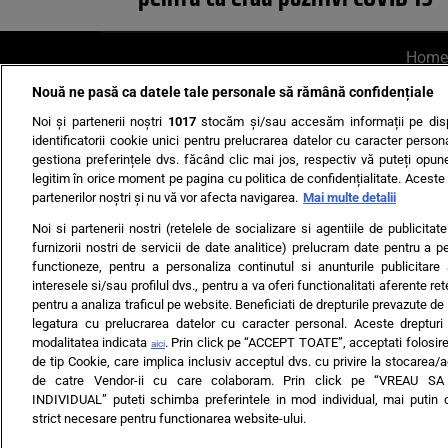
Home
Nouă ne pasă ca datele tale personale să rămână confidențiale
AI UN PONT?
Scrie-ne p
Noi și partenerii noștri
1017
stocăm și/sau accesăm informații pe disp
identificatorii cookie unici pentru prelucrarea datelor cu caracter person
gestiona preferințele dvs. făcând clic mai jos, respectiv vă puteți opune 
legitim în orice moment pe pagina cu politica de confidențialitate. Aceste a
partenerilor noștri și nu vă vor afecta navigarea.
Mai multe detalii
Noi si partenerii nostri (retelele de socializare si agentiile de publicita
Ultimele s
furnizorii nostri de servicii de date analitice) prelucram date pentru a p
functioneze, pentru a personaliza continutul si anunturile publicitare
Echipa editorială
Termeni si
interesele si/sau profilul dvs., pentru a va oferi functionalitati aferente ret
pentru a analiza traficul pe website. Beneficiati de drepturile prevazute de
legatura cu prelucrarea datelor cu caracter personal. Aceste drepturi 
modalitatea indicata
. Prin click pe “ACCEPT TOATE”, acceptati folosire
aici
de tip Cookie, care implica inclusiv acceptul dvs. cu privire la stocarea/
de catre Vendor-ii cu care colaboram. Prin click pe “VREAU S
INDIVIDUAL” puteti schimba preferintele in mod individual, mai putin 
ARC MEDIA PUBLISH
strict necesare pentru functionarea website-ului.