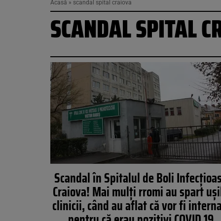
Acasă
»
scandal spital craiova
SCANDAL SPITAL C
Scandal în Spitalul de Boli Infecţioa
Craiova! Mai mulți rromi au spart uși
clinicii, când au aflat că vor fi interna
pentru că erau pozitivi COVID 19