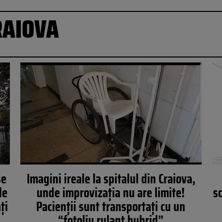
RAIOVA
se
Imagini ireale la spitalul din Craiova,
le
unde improvizația nu are limite!
s
ţi
Pacienții sunt transportați cu un
“fotoliu rulant hybrid”