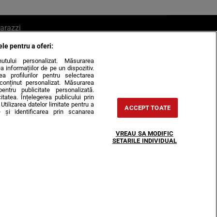
arazzi
ele pentru a oferi:
ite mail la pont@cancan.ro
inutului personalizat. Măsurarea
informațiilor de pe un dispozitiv.
rea profilurilor pentru selectarea
e conținut personalizat. Măsurarea
pentru publicitate personalizată.
itatea. Înțelegerea publicului prin
Utilizarea datelor limitate pentru a
ACCEPT TOATE
 și identificarea prin scanarea
Horoscop
VREAU SA MODIFIC
-urile
Despre noi
Contact
SETARILE INDIVIDUAL
31407, CIF: RO35451445