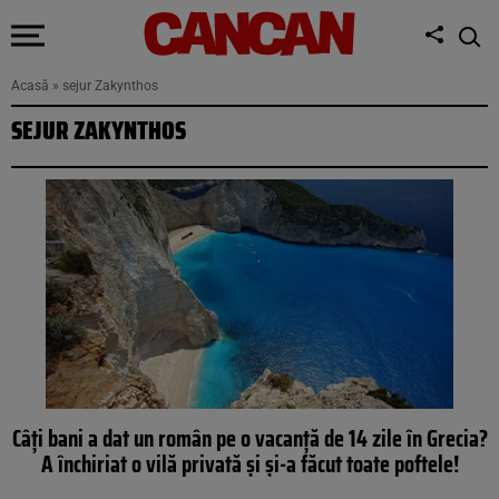
Acasă
»
sejur Zakynthos
SEJUR ZAKYNTHOS
Câți bani a dat un român pe o vacanță de 14 zile în Grecia?
A închiriat o vilă privată și și-a făcut toate poftele!