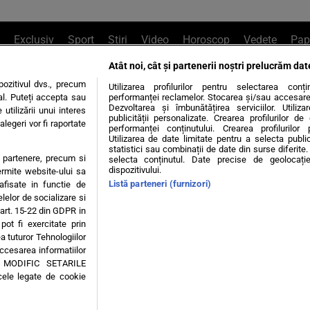
Exclusiv
Sport
Știri
Video
Horoscop
Vedete
Pap
Atât noi, cât și partenerii noștri prelucrăm dat
e Whatsapp
, sună la 0741226226 sau trim
ozitivul dvs., precum
Utilizarea profilurilor pentru selectarea conț
al. Puteți accepta sau
performanței reclamelor. Stocarea și/sau accesarea 
Dezvoltarea și îmbunătățirea serviciilor. Utiliza
utilizării unui interes
publicității personalizate. Crearea profilurilor d
legeri vor fi raportate
Știri interne
Știri externe
Politică
performanței conținutului. Crearea profilurilor 
Utilizarea de date limitate pentru a selecta public
statistici sau combinații de date din surse diferite. 
te partenere, precum si
selecta conținutul. Date precise de geolocație
tiri
Diete
Insula Iubirii
Dictionar de vise
LIFE STYLE
dispozitivului.
ermite website-ului sa
Listă parteneri (furnizori)
 afisate in functie de
 condiții
Politica de confidențialitate
Politica privind Cookie
elelor de socializare si
 art. 15-22 din GDPR in
pot fi exercitate prin
Modifică Setările
a tuturor Tehnologiilor
accesarea informatiilor
A MODIFIC SETARILE
© 2026 - Toate drepturile rezervate
cele legate de cookie
ING SRL, Adresa: București, Sos Fabrica de Glucoză, nr. 21, parter, sector 2, J20160006
Decizia ONJN nr. 1598/16.09.2021. Jocurile de noroc sunt interzise minorilor.