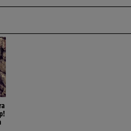
ra
p!
a