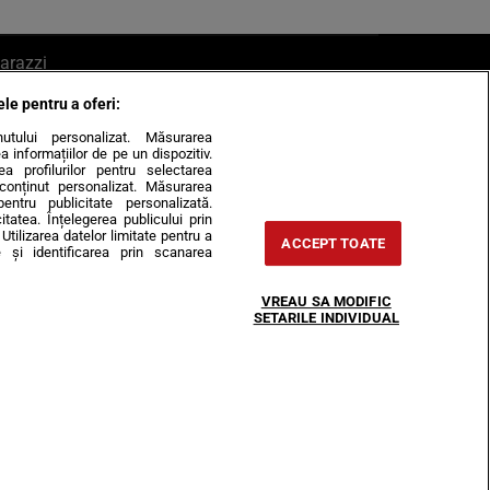
arazzi
ele pentru a oferi:
ite mail la pont@cancan.ro
inutului personalizat. Măsurarea
informațiilor de pe un dispozitiv.
rea profilurilor pentru selectarea
e conținut personalizat. Măsurarea
pentru publicitate personalizată.
itatea. Înțelegerea publicului prin
Utilizarea datelor limitate pentru a
ACCEPT TOATE
 și identificarea prin scanarea
Horoscop
VREAU SA MODIFIC
-urile
Despre noi
Contact
SETARILE INDIVIDUAL
31407, CIF: RO35451445