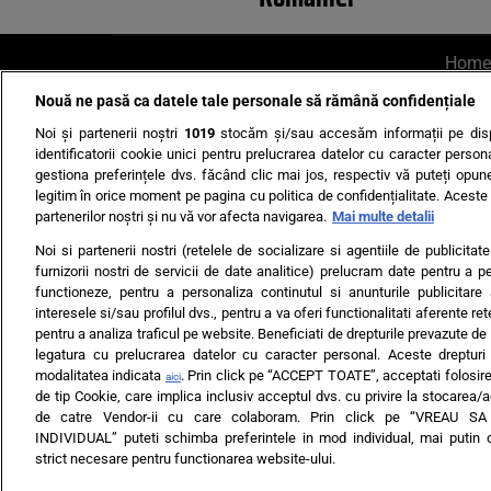
Home
Nouă ne pasă ca datele tale personale să rămână confidențiale
AI UN PONT?
Scrie-ne p
Noi și partenerii noștri
1019
stocăm și/sau accesăm informații pe disp
identificatorii cookie unici pentru prelucrarea datelor cu caracter person
gestiona preferințele dvs. făcând clic mai jos, respectiv vă puteți opune 
legitim în orice moment pe pagina cu politica de confidențialitate. Aceste a
partenerilor noștri și nu vă vor afecta navigarea.
Mai multe detalii
Noi si partenerii nostri (retelele de socializare si agentiile de publicita
Ultimele s
furnizorii nostri de servicii de date analitice) prelucram date pentru a p
functioneze, pentru a personaliza continutul si anunturile publicitare
Echipa editorială
Termeni si
interesele si/sau profilul dvs., pentru a va oferi functionalitati aferente ret
pentru a analiza traficul pe website. Beneficiati de drepturile prevazute de
legatura cu prelucrarea datelor cu caracter personal. Aceste drepturi 
modalitatea indicata
. Prin click pe “ACCEPT TOATE”, acceptati folosire
aici
de tip Cookie, care implica inclusiv acceptul dvs. cu privire la stocarea/
de catre Vendor-ii cu care colaboram. Prin click pe “VREAU S
INDIVIDUAL” puteti schimba preferintele in mod individual, mai putin 
ARC MEDIA PUBLISH
strict necesare pentru functionarea website-ului.