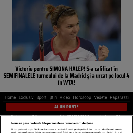
Victorie pentru SIMONA HALEP! S-a calificat în
SEMIFINALELE turneului de la Madrid şi a urcat pe locul 4
în WTA!
Home
Exclusiv
Sport
Știri
Video
Horoscop
Vedete
Paparazzi
AI UN PONT?
Scrie-ne pe Whatsapp
, sună la 0741226226 sau trimite mail la
pont@cancan.ro
Nouă ne pasă ca datele tale personale să rămână confidențiale
Noi și partenerii noștri
1019
stocăm și/sau accesăm informații pe dispozitivul dvs., precum identificatorii cookie
unici pentru prelucrarea datelor cu caracter personal. Puteți accepta sau gestiona preferințele dvs. făcând clic mai