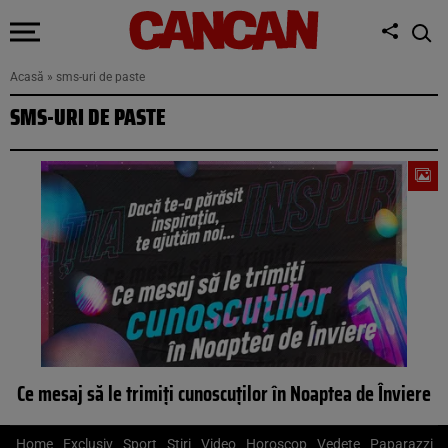
Acasă
»
sms-uri de paste
SMS-URI DE PASTE
Ce mesaj să le trimiți cunoscuților în Noaptea de Înviere
Home
Exclusiv
Sport
Știri
Video
Horoscop
Vedete
Paparazzi