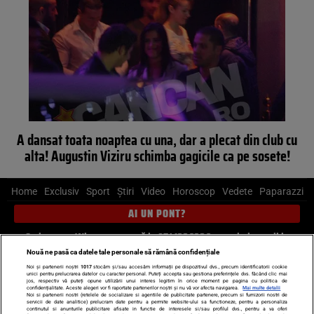
A dansat toata noaptea cu una, dar a plecat din club cu
alta! Augustin Viziru schimba gagicile ca pe sosete!
Home
Exclusiv
Sport
Știri
Video
Horoscop
Vedete
Paparazzi
AI UN PONT?
Scrie-ne pe Whatsapp
, sună la 0741226226 sau trimite mail la
pont@cancan.ro
Nouă ne pasă ca datele tale personale să rămână confidențiale
Noi și partenerii noștri
1017
stocăm și/sau accesăm informații pe dispozitivul dvs., precum identificatorii cookie
unici pentru prelucrarea datelor cu caracter personal. Puteți accepta sau gestiona preferințele dvs. făcând clic mai
Știri interne
Știri externe
Politică
jos, respectiv vă puteți opune utilizării unui interes legitim în orice moment pe pagina cu politica de
confidențialitate. Aceste alegeri vor fi raportate partenerilor noștri și nu vă vor afecta navigarea.
Mai multe detalii
Noi si partenerii nostri (retelele de socializare si agentiile de publicitate partenere, precum si furnizorii nostri de
servicii de date analitice) prelucram date pentru a permite website-ului sa functioneze, pentru a personaliza
Ultimele stiri
Diete
Insula Iubirii
Dictionar de vise
LIFE STYLE
continutul si anunturile publicitare afisate in functie de interesele si/sau profilul dvs., pentru a va oferi