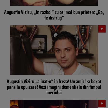
Augustin Viziru, „in razboi” cu cel mai bun prieten: „Ba,
te distrug”
Augustin Viziru „a luat-o” in freza! Un amic l-a boxat
pana la epuizare! Vezi imagini dementiale din timpul
meciului