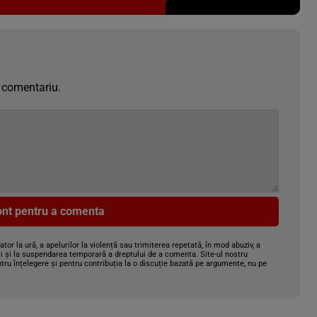
 comentariu.
cont pentru a comenta
gator la ură, a apelurilor la violență sau trimiterea repetată, în mod abuziv, a
i și la suspendarea temporară a dreptului de a comenta. Site-ul nostru
tru înțelegere și pentru contribuția la o discuție bazată pe argumente, nu pe