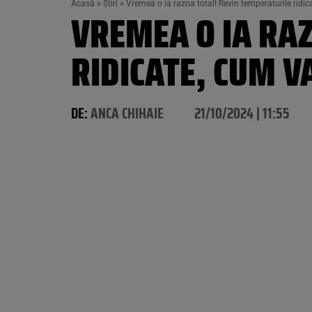
Acasă
»
Știri
»
Vremea o ia razna total! Revin temperaturile ridica
VREMEA O IA RA
RIDICATE, CUM V
DE:
ANCA CHIHAIE
21/10/2024 | 11:55