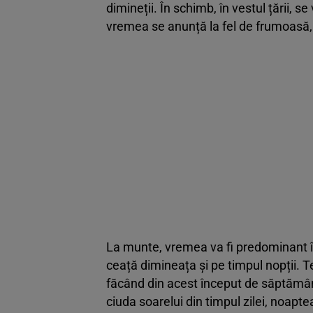
dimineții. În schimb, în vestul țării, 
vremea se anunță la fel de frumoasă, 
La munte, vremea va fi predominant îns
ceață dimineața și pe timpul nopții. T
făcând din acest început de săptămână
ciuda soarelui din timpul zilei, noapt