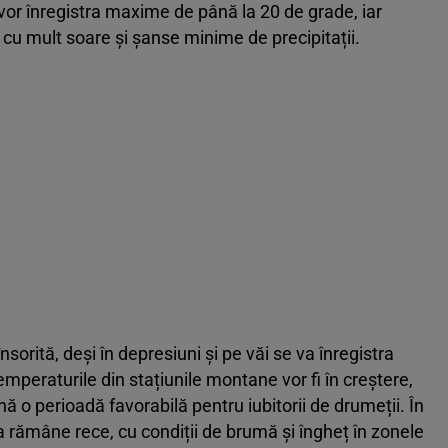
se vor înregistra maxime de până la 20 de grade, iar
cu mult soare și șanse minime de precipitații.
orită, deși în depresiuni și pe văi se va înregistra
emperaturile din stațiunile montane vor fi în creștere,
 o perioadă favorabilă pentru iubitorii de drumeții. În
ea rămâne rece, cu condiții de brumă și îngheț în zonele