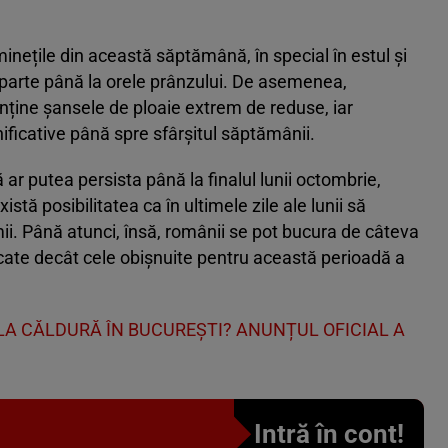
inețile din această săptămână, în special în estul și
e parte până la orele prânzului. De asemenea,
nține șansele de ploaie extrem de reduse, iar
ificative până spre sfârșitul săptămânii.
 putea persista până la finalul lunii octombrie,
tă posibilitatea ca în ultimele zile ale lunii să
i. Până atunci, însă, românii se pot bucura de câteva
dicate decât cele obișnuite pentru această perioadă a
A CĂLDURĂ ÎN BUCUREȘTI? ANUNȚUL OFICIAL A
Intră în cont!