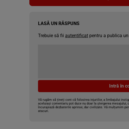
LASĂ UN RĂSPUNS
Trebuie să fii
autentificat
pentru a publica un
Intră în 
Vă rugăm să țineți cont că folosirea injuriilor, a limbajului insti
aceluiași comentariu pot duce nu doar la ștergerea mesajului, c
încurajează dezbaterile aprinse, dar civilizate. Vă mulțumim pen
atacuri.