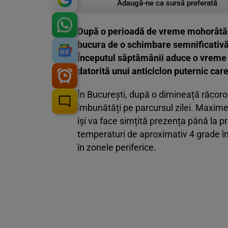
Adaugă-ne ca sursă preferată
După o perioadă de vreme mohorâtă și
bucura de o schimbare semnificativă 
Începutul săptămânii aduce o vreme p
datorită unui anticiclon puternic car
În București, după o dimineață răcoro
îmbunătăți pe parcursul zilei. Maxime
își va face simțită prezența până la p
temperaturi de aproximativ 4 grade în 
în zonele periferice.