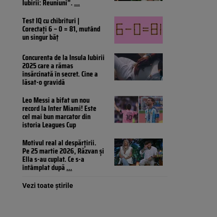
Iubirii: Reuniuni”.
...
Test IQ cu chibrituri |
Corectați 6 – 0 = 81, mutând
un singur băț
Concurenta de la Insula Iubirii
2025 care a rămas
însărcinată în secret. Cine a
lăsat-o gravidă
Leo Messi a bifat un nou
record la Inter Miami! Este
cel mai bun marcator din
istoria Leagues Cup
Motivul real al despărțirii.
Pe 25 martie 2026, Răzvan și
Ella s-au cuplat. Ce s-a
întâmplat după
...
Vezi toate știrile