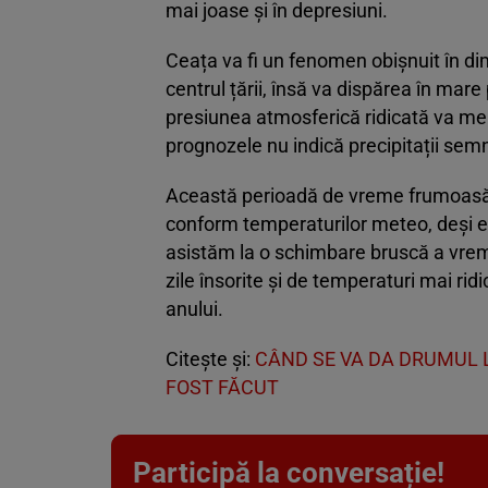
mai joase și în depresiuni.
Ceața va fi un fenomen obișnuit în dim
centrul țării, însă va dispărea în mar
presiunea atmosferică ridicată va me
prognozele nu indică precipitații semn
Această perioadă de vreme frumoasă ar
conform temperaturilor meteo, deși exis
asistăm la o schimbare bruscă a vremi
zile însorite și de temperaturi mai ri
anului.
Citește și:
CÂND SE VA DA DRUMUL L
FOST FĂCUT
Participă la conversație!