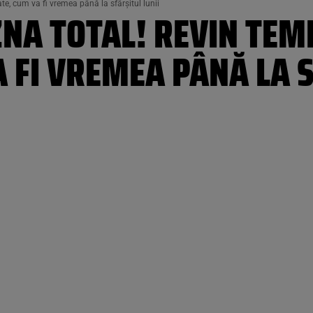
te, cum va fi vremea până la sfârșitul lunii
ZNA TOTAL! REVIN TEM
A FI VREMEA PÂNĂ LA S