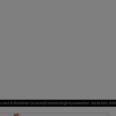
e vara în România! Ce anunță meteorologii Accuweather. Sursă foto: Ar