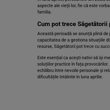
aspecte ale vieții lor, fie că este vorb
familia.
Cum pot trece Săgetătorii
Această perioadă se anunță plină de p
capacitatea de a gestiona situațiile di
resurse, Săgetătorii pot trece cu suc
Este esențial ca acești nativi să își
soluțiilor practice în fața provocărilor
echilibru între nevoile personale și rela
dificultățile întâlnite în luna aprilie.