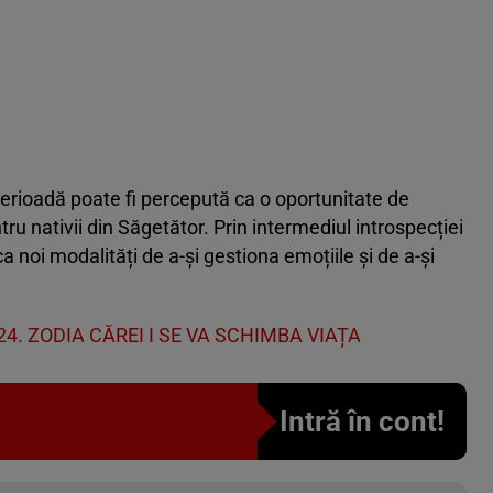
 perioadă poate fi percepută ca o oportunitate de
ru nativii din Săgetător. Prin intermediul introspecției
ica noi modalități de a-și gestiona emoțiile și de a-și
4. ZODIA CĂREI I SE VA SCHIMBA VIAȚA
Intră în cont!