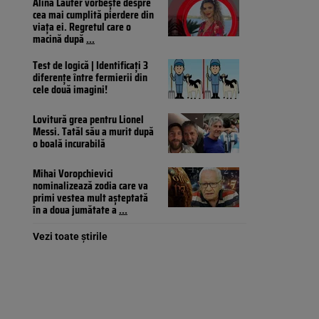
Alina Laufer vorbește despre
cea mai cumplită pierdere din
viața ei. Regretul care o
macină după
...
Test de logică | Identificați 3
diferențe între fermierii din
cele două imagini!
Lovitură grea pentru Lionel
Messi. Tatăl său a murit după
o boală incurabilă
Mihai Voropchievici
nominalizează zodia care va
primi vestea mult așteptată
în a doua jumătate a
...
Vezi toate știrile