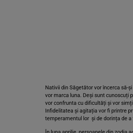
Nativii din Săgetător vor încerca să-și
vor marca luna. Deși sunt cunoscuți pe
vor confrunta cu dificultăți și vor sim
Infidelitatea și agitația vor fi printre p
temperamentul lor și de dorința de a 
În luna aprilie, persoanele din zodia 