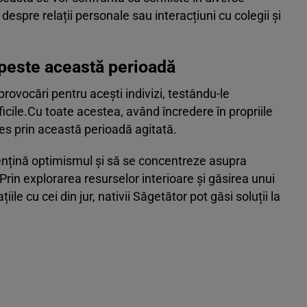
a despre relații personale sau interacțiuni cu colegii și
 peste această perioadă
rovocări pentru acești indivizi, testându-le
ficile.Cu toate acestea, având încredere în propriile
ces prin această perioadă agitată.
 mențină optimismul și să se concentreze asupra
. Prin explorarea resurselor interioare și găsirea unui
țiile cu cei din jur, nativii Săgetător pot găsi soluții la