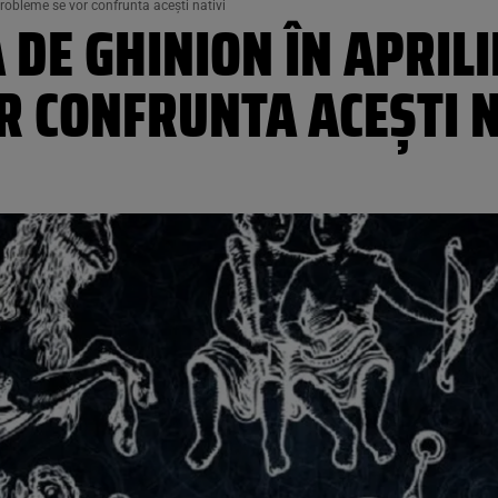
probleme se vor confrunta acești nativi
DE GHINION ÎN APRILIE
R CONFRUNTA ACEȘTI N