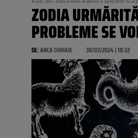
Acasă
»
Știri
»
Zodia urmărită de ghinion în aprilie 2024. Cu ce 
ZODIA URMĂRITĂ 
PROBLEME SE VO
DE:
ANCA CHIHAIE
30/03/2024 | 18:22