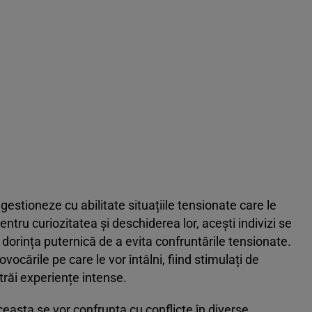
 gestioneze cu abilitate situațiile tensionate care le
ntru curiozitatea și deschiderea lor, acești indivizi se
ți dorința puternică de a evita confruntările tensionate.
rovocările pe care le vor întâlni, fiind stimulați de
trăi experiențe intense.
aceasta se vor confrunta cu conflicte în diverse