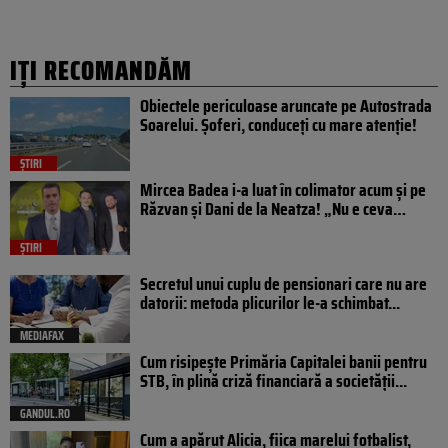
IȚI RECOMANDĂM
Obiectele periculoase aruncate pe Autostrada
Soarelui. Șoferi, conduceți cu mare atenție!
ȘTIRI
Mircea Badea i-a luat în colimator acum și pe
Răzvan și Dani de la Neatza! „Nu e ceva…
ȘTIRI
Secretul unui cuplu de pensionari care nu are
datorii: metoda plicurilor le-a schimbat...
MEDIAFAX
Cum risipește Primăria Capitalei banii pentru
STB, în plină criză financiară a societății...
GANDUL.RO
Cum a apărut Alicia, fiica marelui fotbalist,