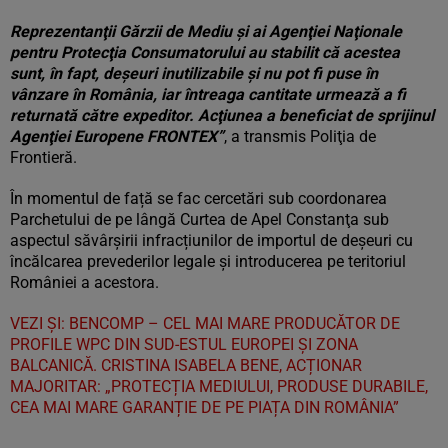
Reprezentanţii Gărzii de Mediu şi ai Agenţiei Naţionale
pentru Protecţia Consumatorului au stabilit că acestea
sunt, în fapt, deşeuri inutilizabile şi nu pot fi puse în
vânzare în România, iar întreaga cantitate urmează a fi
returnată către expeditor. Acţiunea a beneficiat de sprijinul
Agenţiei Europene FRONTEX”
, a transmis Poliţia de
Frontieră.
În momentul de față se fac cercetări sub coordonarea
Parchetului de pe lângă Curtea de Apel Constanţa sub
aspectul săvârşirii infracțiunilor de importul de deşeuri cu
încălcarea prevederilor legale şi introducerea pe teritoriul
României a acestora.
VEZI ȘI: BENCOMP – CEL MAI MARE PRODUCĂTOR DE
PROFILE WPC DIN SUD-ESTUL EUROPEI ȘI ZONA
BALCANICĂ. CRISTINA ISABELA BENE, ACȚIONAR
MAJORITAR: „PROTECȚIA MEDIULUI, PRODUSE DURABILE,
CEA MAI MARE GARANȚIE DE PE PIAȚA DIN ROMÂNIA”