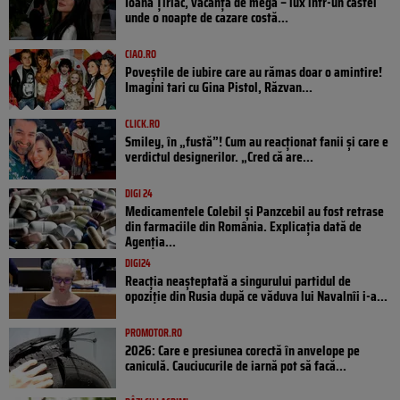
Ioana Țiriac, vacanță de mega – lux într-un castel
unde o noapte de cazare costă...
CIAO.RO
Poveştile de iubire care au rămas doar o amintire!
Imagini tari cu Gina Pistol, Răzvan...
CLICK.RO
Smiley, în „fustă”! Cum au reacționat fanii și care e
verdictul designerilor. „Cred că are...
DIGI 24
Medicamentele Colebil și Panzcebil au fost retrase
din farmaciile din România. Explicația dată de
Agenția...
DIGI24
Reacția neașteptată a singurului partidul de
opoziţie din Rusia după ce văduva lui Navalnîi i-a...
PROMOTOR.RO
2026: Care e presiunea corectă în anvelope pe
caniculă. Cauciucurile de iarnă pot să facă...