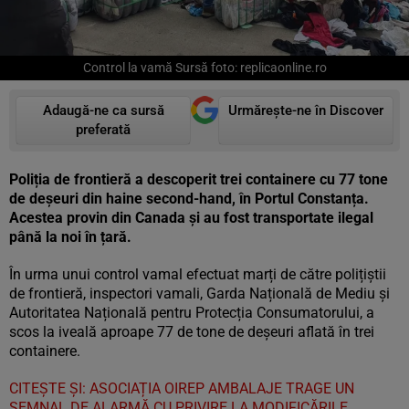
Control la vamă Sursă foto: replicaonline.ro
Adaugă-ne ca sursă
Urmărește-ne în Discover
preferată
Poliția de frontieră a descoperit trei containere cu 77 tone
de deșeuri din haine second-hand, în Portul Constanța.
Acestea provin din Canada și au fost transportate ilegal
până la noi în țară.
În urma unui control vamal efectuat marți de către polițiștii
de frontieră, inspectori vamali, Garda Națională de Mediu și
Autoritatea Națională pentru Protecția Consumatorului, a
scos la iveală aproape 77 de tone de deşeuri aflată în trei
containere.
CITEȘTE ȘI: ASOCIAȚIA OIREP AMBALAJE TRAGE UN
SEMNAL DE ALARMĂ CU PRIVIRE LA MODIFICĂRILE