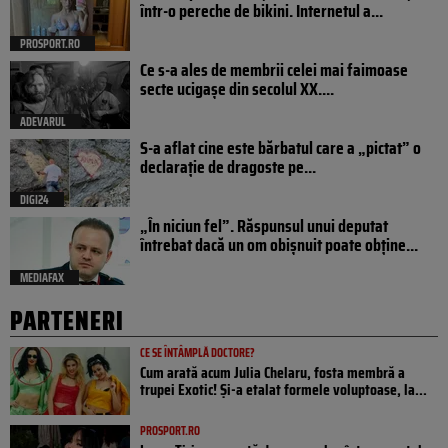
într-o pereche de bikini. Internetul a...
PROSPORT.RO
Ce s-a ales de membrii celei mai faimoase
secte ucigașe din secolul XX....
ADEVARUL
S-a aflat cine este bărbatul care a „pictat” o
declarație de dragoste pe...
DIGI24
„În niciun fel”. Răspunsul unui deputat
întrebat dacă un om obișnuit poate obține...
MEDIAFAX
PARTENERI
CE SE ÎNTÂMPLĂ DOCTORE?
Cum arată acum Julia Chelaru, fosta membră a
trupei Exotic! Și-a etalat formele voluptoase, la...
PROSPORT.RO