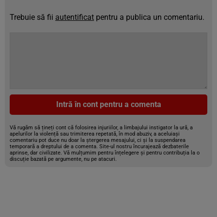
Trebuie să fii
autentificat
pentru a publica un comentariu.
Intră în cont pentru a comenta
Vă rugăm să țineți cont că folosirea injuriilor, a limbajului instigator la ură, a
apelurilor la violență sau trimiterea repetată, în mod abuziv, a aceluiași
comentariu pot duce nu doar la ștergerea mesajului, ci și la suspendarea
temporară a dreptului de a comenta. Site-ul nostru încurajează dezbaterile
aprinse, dar civilizate. Vă mulțumim pentru înțelegere și pentru contribuția la o
discuție bazată pe argumente, nu pe atacuri.