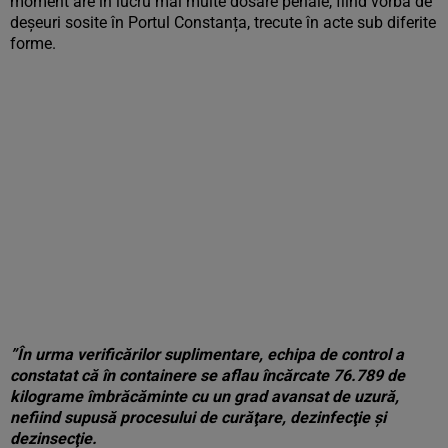
moment are în lucru mai multe dosare penale, fiind vorba de
deșeuri sosite în Portul Constanța, trecute în acte sub diferite
forme.
”În urma verificărilor suplimentare, echipa de control a
constatat că în containere se aflau încărcate 76.789 de
kilograme îmbrăcăminte cu un grad avansat de uzură,
nefiind supusă procesului de curăţare, dezinfecţie şi
dezinsecţie.