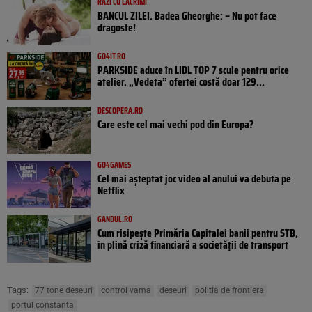
RÂZI CU LACRIMI
BANCUL ZILEI. Badea Gheorghe: – Nu pot face
dragoste!
GO4IT.RO
PARKSIDE aduce în LIDL TOP 7 scule pentru orice
atelier. „Vedeta” ofertei costă doar 129...
DESCOPERA.RO
Care este cel mai vechi pod din Europa?
GO4GAMES
Cel mai așteptat joc video al anului va debuta pe
Netflix
GANDUL.RO
Cum risipește Primăria Capitalei banii pentru STB,
în plină criză financiară a societății de transport
Tags:
77 tone deseuri
control vama
deseuri
politia de frontiera
portul constanta