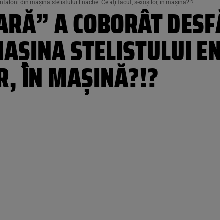
aloni din maşina stelistului Enache. Ce aţi făcut, sexoşilor, în maşină?!?
RĂ” A COBORÂT DESF
AŞINA STELISTULUI EN
R, ÎN MAŞINĂ?!?