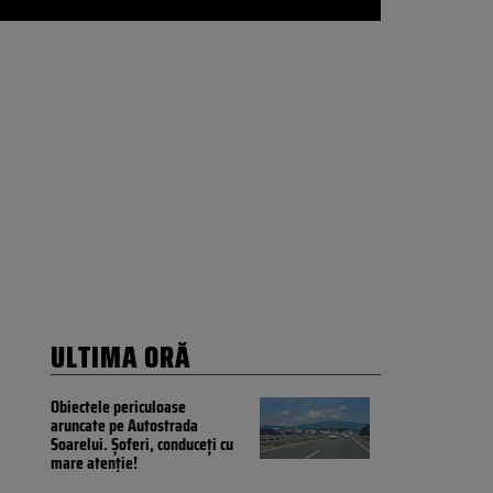
ULTIMA ORĂ
Obiectele periculoase
aruncate pe Autostrada
Soarelui. Șoferi, conduceți cu
mare atenție!