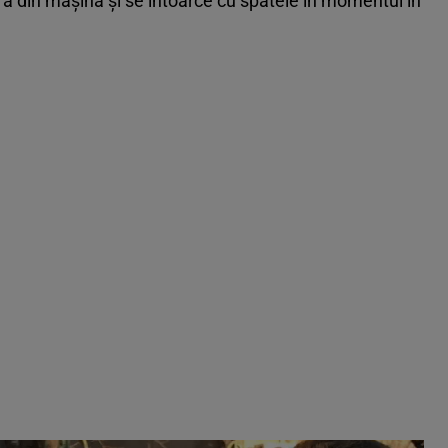
ră din maşină şi se întoarce cu spatele în momentul în