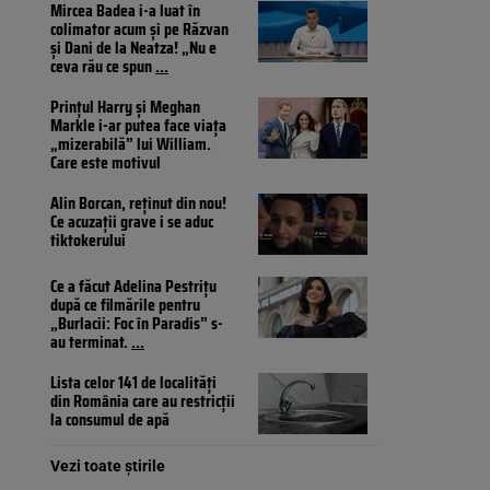
Mircea Badea i-a luat în
colimator acum și pe Răzvan
și Dani de la Neatza! „Nu e
ceva rău ce spun
...
Prințul Harry și Meghan
Markle i-ar putea face viața
„mizerabilă” lui William.
Care este motivul
Alin Borcan, reținut din nou!
Ce acuzații grave i se aduc
tiktokerului
Ce a făcut Adelina Pestrițu
după ce filmările pentru
„Burlacii: Foc în Paradis” s-
au terminat.
...
Lista celor 141 de localități
din România care au restricții
la consumul de apă
Vezi toate știrile