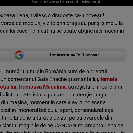
Gabi Enache şi Lena sunt nedespărţiţi
sexoasa Lena, trăiesc o dragoste ca-n poveşti!
 e vorba de meciuri, vizite prin oraş sau pur şi simplu la
oua lui cucerire încât nu se poate abţine nici măcar în
Urmărește-ne în Discover
-ul numărul unu din România sunt de-a dreptul
i un comentariu! Gabi Enache şi amanta lui,
femeia
soţia lui, frumoasa Mădălina,
au ieşit la plimbare prin
balistului. Stelistul a parcat-o cu atenţie lângă
os din maşină, moment în care a avut loc scena
cut în interiorul bolidului sport, personalizat aşa
 timp Enache a turat-o de zor pe bulevardele din
e clar în imaginile de pe CANCAN.ro, amanta Lena se