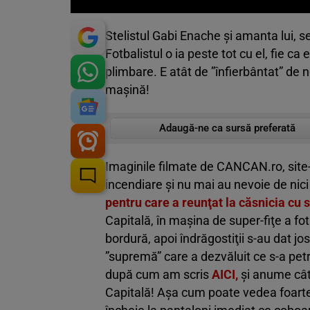
Stelistul Gabi Enache şi amanta lui, 
Fotbalistul o ia peste tot cu el, fie ca
plimbare. E atât de ”înfierbântat” de n
maşină!
Adaugă-ne ca sursă preferată
Imaginile filmate de CANCAN.ro, site
incendiare şi nu mai au nevoie de nic
pentru care a reunţat la căsnicia cu 
Capitală, în maşina de super-fiţe a fot
bordură, apoi îndrăgostiţii s-au dat j
”supremă” care a dezvăluit ce s-a petre
după cum am scris
AICI,
şi anume cât
Capitală! Aşa cum poate vedea foart