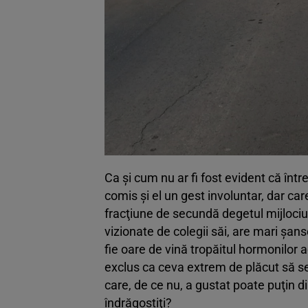
Ca şi cum nu ar fi fost evident că între
comis şi el un gest involuntar, dar car
fracţiune de secundă degetul mijlociu 
vizionate de colegii săi, are mari şan
fie oare de vină tropăitul hormonilor a
exclus ca ceva extrem de plăcut să se 
care, de ce nu, a gustat poate puţin din
îndrăgostiţi?