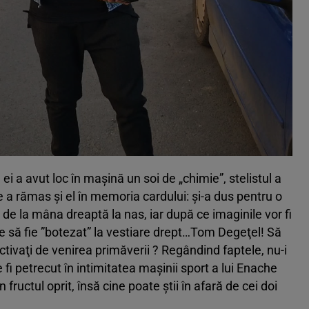
 ei a avut loc în maşină un soi de „chimie”, stelistul a
e a rămas şi el în memoria cardului: şi-a dus pentru o
de la mâna dreaptă la nas, iar după ce imaginile vor fi
se să fie ”botezat” la vestiare drept…Tom Degeţel! Să
ctivaţi de venirea primăverii ? Regândind faptele, nu-i
fi petrecut în intimitatea maşinii sport a lui Enache
 fructul oprit, însă cine poate ştii în afară de cei doi