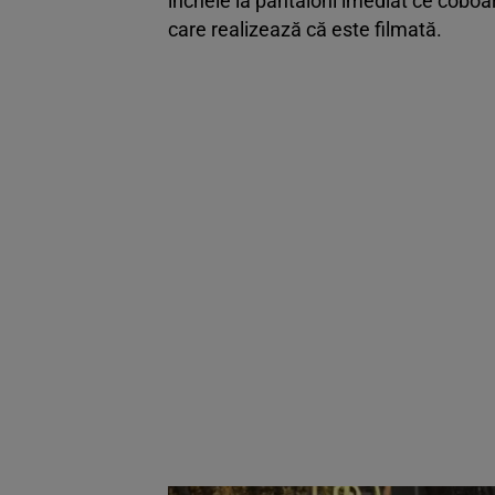
încheie la pantaloni imediat ce coboa
care realizează că este filmată.