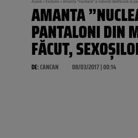
Acasă
»
Exclusiv
»
Amanta ”nucleară” a coborât desfăcută la pant
AMANTA ”NUCLEA
PANTALONI DIN M
FĂCUT, SEXOŞILO
DE:
CANCAN
08/03/2017 | 00:14