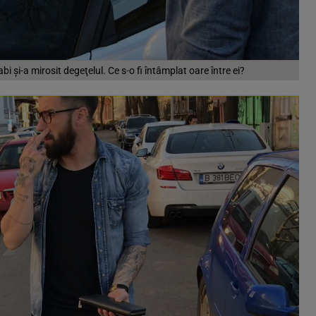
bi şi-a mirosit degeţelul. Ce s-o fi întâmplat oare între ei?