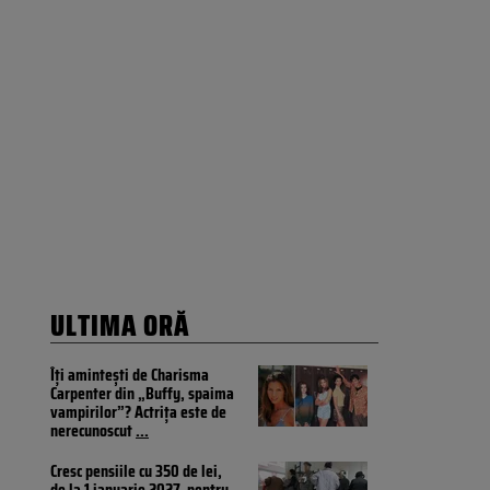
ULTIMA ORĂ
Îți amintești de Charisma
Carpenter din „Buffy, spaima
vampirilor”? Actrița este de
nerecunoscut
...
Cresc pensiile cu 350 de lei,
de la 1 ianuarie 2027, pentru