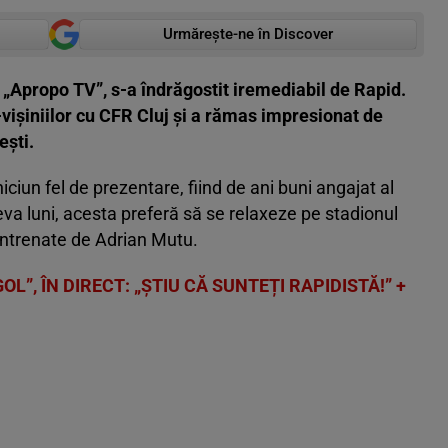
Urmărește-ne în Discover
 „Apropo TV”, s-a îndrăgostit iremediabil de Rapid.
-vișiniilor cu CFR Cluj și a rămas impresionat de
ești.
iun fel de prezentare, fiind de ani buni angajat al
teva luni, acesta preferă să se relaxeze pe stadionul
 antrenate de Adrian Mutu.
GOL”, ÎN DIRECT: „ȘTIU CĂ SUNTEȚI RAPIDISTĂ!” +