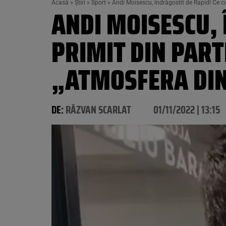
Acasă
»
Știri
»
Sport
»
Andi Moisescu, îndrăgostit de Rapid! Ce ca
ANDI MOISESCU, 
PRIMIT DIN PART
„ATMOSFERA DIN
DE:
RĂZVAN SCARLAT
01/11/2022 | 13:15