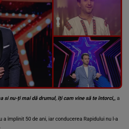
Vezi galeria foto
14 poze
a si nu-ți mai dă drumul, îți cam vine să te întorci
„, a
 a împlinit 50 de ani, iar conducerea Rapidului nu l-a
.