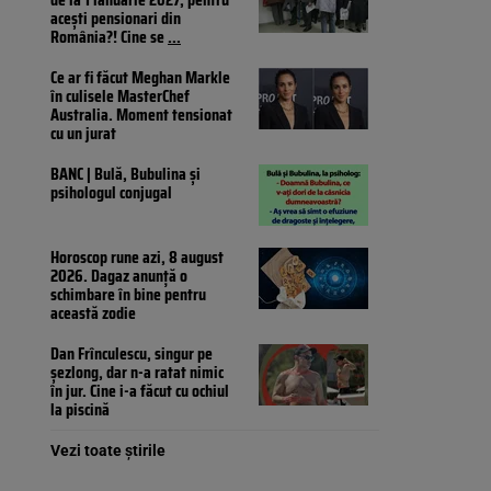
acești pensionari din
România?! Cine se
...
Ce ar fi făcut Meghan Markle
în culisele MasterChef
Australia. Moment tensionat
cu un jurat
BANC | Bulă, Bubulina și
psihologul conjugal
Horoscop rune azi, 8 august
2026. Dagaz anunță o
schimbare în bine pentru
această zodie
Dan Frînculescu, singur pe
șezlong, dar n-a ratat nimic
în jur. Cine i-a făcut cu ochiul
la piscină
Vezi toate știrile