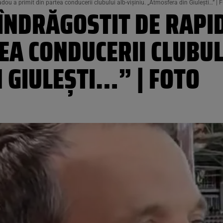
dou a primit din partea conducerii clubului alb-vișiniu. „Atmosfera din Giulești…” |
ÎNDRĂGOSTIT DE RAPID
EA CONDUCERII CLUBUL
 GIULEȘTI…” | FOTO