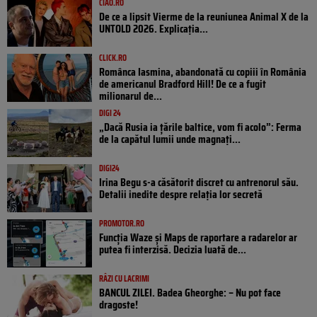
CIAO.RO
De ce a lipsit Vierme de la reuniunea Animal X de la
UNTOLD 2026. Explicația...
CLICK.RO
Românca Iasmina, abandonată cu copiii în România
de americanul Bradford Hill! De ce a fugit
milionarul de...
DIGI 24
„Dacă Rusia ia țările baltice, vom fi acolo”: Ferma
de la capătul lumii unde magnați...
DIGI24
Irina Begu s-a căsătorit discret cu antrenorul său.
Detalii inedite despre relația lor secretă
PROMOTOR.RO
Funcția Waze și Maps de raportare a radarelor ar
putea fi interzisă. Decizia luată de...
RÂZI CU LACRIMI
BANCUL ZILEI. Badea Gheorghe: – Nu pot face
dragoste!