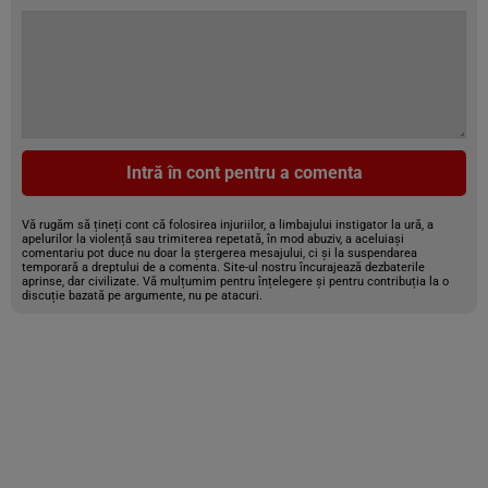
Intră în cont pentru a comenta
Vă rugăm să țineți cont că folosirea injuriilor, a limbajului instigator la ură, a
apelurilor la violență sau trimiterea repetată, în mod abuziv, a aceluiași
comentariu pot duce nu doar la ștergerea mesajului, ci și la suspendarea
temporară a dreptului de a comenta. Site-ul nostru încurajează dezbaterile
aprinse, dar civilizate. Vă mulțumim pentru înțelegere și pentru contribuția la o
discuție bazată pe argumente, nu pe atacuri.