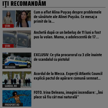
IȚI RECOMANDĂM
Cum a aflat Alina Pușcaș despre problemele
de sănătate ale Alinei Pușcău. Ce mesaj a
primit de la…
ȘTIRI
Anchetă după ce un bebeluș de 11 luni a fost
pus la volan. Mama, o adolescentă de 17…
ȘTIRI
EXCLUSIV: Ce știa procurorul cu 3 zile înainte
de scandalul cu pistolul
MEDIAFAX
Acordul de la Mecca. Experții Atlantic Council
explică pactul de apărare comună semnat...
GANDUL.RO
FOTO. Irina Deleanu, imagini incendiare: „Îmi
place să fiu cât mai naturală”
PROSPORT.RO