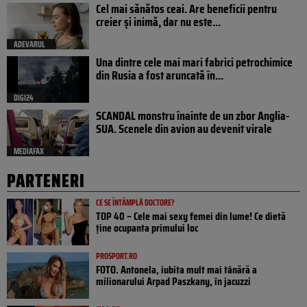
Cel mai sănătos ceai. Are beneficii pentru
creier și inimă, dar nu este...
ADEVARUL
Una dintre cele mai mari fabrici petrochimice
din Rusia a fost aruncată în...
DIGI24
SCANDAL monstru înainte de un zbor Anglia-
SUA. Scenele din avion au devenit virale
MEDIAFAX
PARTENERI
CE SE ÎNTÂMPLĂ DOCTORE?
TOP 40 – Cele mai sexy femei din lume! Ce dietă
ține ocupanta primului loc
PROSPORT.RO
FOTO. Antonela, iubita mult mai tânără a
milionarului Arpad Paszkany, în jacuzzi