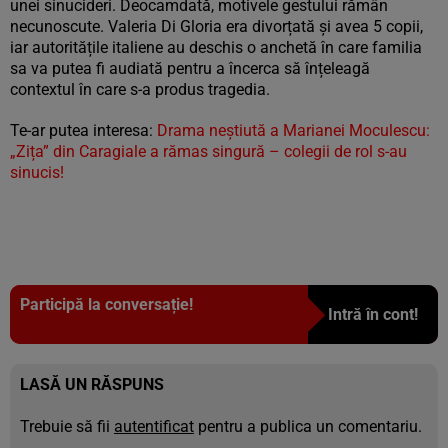
unei sinucideri. Deocamdată, motivele gestului rămân
necunoscute. Valeria Di Gloria era divorțată și avea 5 copii,
iar autoritățile italiene au deschis o anchetă în care familia
sa va putea fi audiată pentru a încerca să înțeleagă
contextul în care s-a produs tragedia.
Te-ar putea interesa:
Drama neștiută a Marianei Moculescu:
„Zița” din Caragiale a rămas singură – colegii de rol s-au
sinucis!
Participă la conversație!
Intră în cont!
LASĂ UN RĂSPUNS
Trebuie să fii
autentificat
pentru a publica un comentariu.