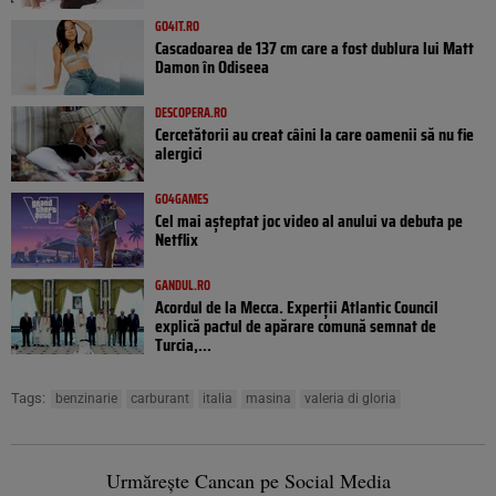
GO4IT.RO
Cascadoarea de 137 cm care a fost dublura lui Matt
Damon în Odiseea
DESCOPERA.RO
Cercetătorii au creat câini la care oamenii să nu fie
alergici
GO4GAMES
Cel mai așteptat joc video al anului va debuta pe
Netflix
GANDUL.RO
Acordul de la Mecca. Experții Atlantic Council
explică pactul de apărare comună semnat de
Turcia,...
Tags:
benzinarie
carburant
italia
masina
valeria di gloria
Urmărește Cancan pe Social Media