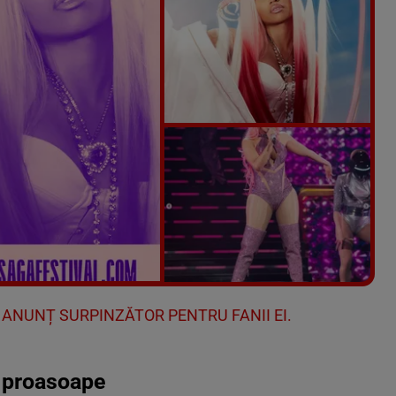
Vezi galeria foto
5 poze
, ANUNȚ SURPINZĂTOR PENTRU FANII EI.
e proasoape