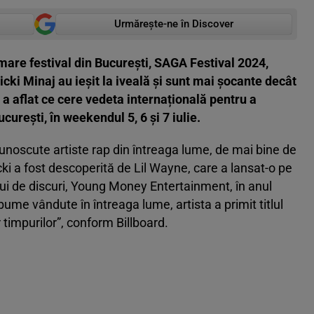
Urmărește-ne în Discover
 mare festival din București, SAGA Festival 2024,
icki Minaj au ieșit la iveală și sunt mai șocante decât
a aflat ce cere vedeta internațională pentru a
rești, în weekendul 5, 6 și 7 iulie.
cunoscute artiste rap din întreaga lume, de mai bine de
cki a fost descoperită de Lil Wayne, care a lansat-o pe
lui de discuri, Young Money Entertainment, în anul
me vândute în întreaga lume, artista a primit titlul
 timpurilor”, conform Billboard.