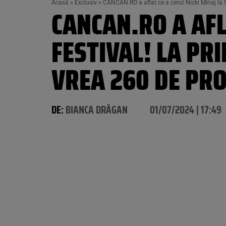
Acasă
»
Exclusiv
»
CANCAN.RO a aflat ce a cerut Nicki Minaj la S
CANCAN.RO A AFL
FESTIVAL! LA PR
VREA 260 DE PRO
DE:
BIANCA DRĂGAN
01/07/2024 | 17:49