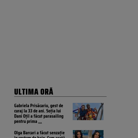
ULTIMA ORĂ
Gabriela Prisăcariu, gest de
curaj la 33 de ani. Soția lui
Dani Oțil a făcut parasailing
pentru prima
...
Olga Barcari a făcut senzație
în costum de baie. Cum arată