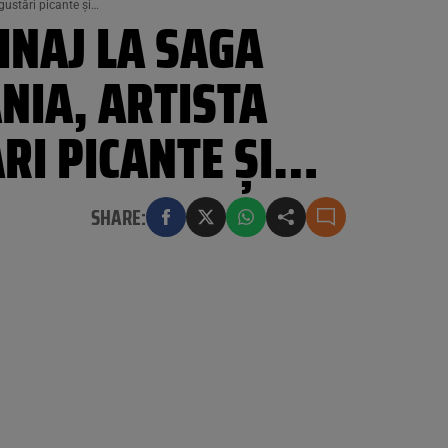
gustări picante și…
INAJ LA SAGA
ÂNIA, ARTISTA
ĂRI PICANTE ȘI…
SHARE: