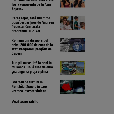
fosta concurentă de la Asia
Express
Rareș Cojoc, tată full-time
după despărțirea de Andreea
Popescu. Cum arată
programul lui cu cei
...
Românii din diaspora pot
primi 200.000 de euro de la
stat. Programul pregătit de
Guvern
Turiștii nu se uită la bani în
Mykonos. Două sute de euro
șezlongul și plaja e plină
Cod roșu de furtuni în
România. Zonele în care
vremea lovește violent
Vezi toate știrile