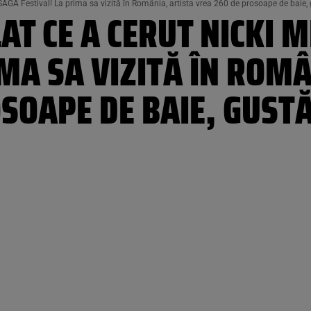
AGA Festival! La prima sa vizită în România, artista vrea 260 de prosoape de baie, 
AT CE A CERUT NICKI M
IMA SA VIZITĂ ÎN ROM
SOAPE DE BAIE, GUST