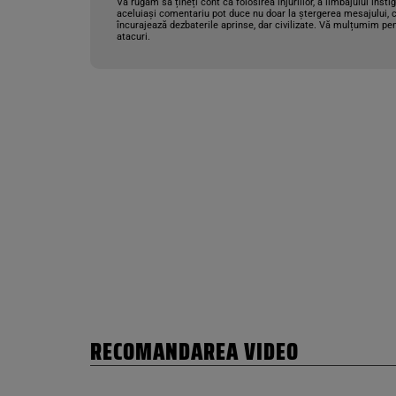
Vă rugăm să țineți cont că folosirea injuriilor, a limbajului insti
aceluiași comentariu pot duce nu doar la ștergerea mesajului, c
încurajează dezbaterile aprinse, dar civilizate. Vă mulțumim pen
atacuri.
RECOMANDAREA VIDEO