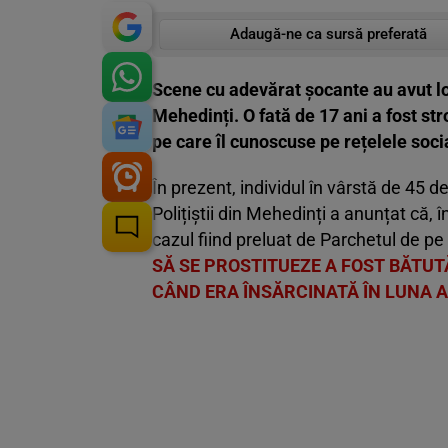
Adaugă-ne ca sursă preferată
Scene cu adevărat șocante au avut lo
Mehedinți. O fată de 17 ani a fost st
pe care îl cunoscuse pe rețelele soci
În prezent, individul în vârstă de 45 de 
Polițiștii din Mehedinți a anunțat că, 
cazul fiind preluat de Parchetul de pe
SĂ SE PROSTITUEZE A FOST BĂTUTĂ
CÂND ERA ÎNSĂRCINATĂ ÎN LUNA A