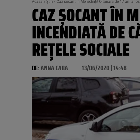
Acasă
»
Știri
»
Caz șocant în Mehedinți! O tânără de 17 ani a fost
CAZ ȘOCANT ÎN M
INCENDIATĂ DE C
REȚELE SOCIALE
DE:
ANNA CABA
13/06/2020 | 14:48