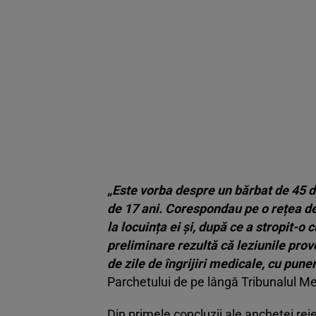
„Este vorba despre un bărbat de 45 de 
de 17 ani. Corespondau pe o rețea de
la locuința ei și, după ce a stropit-o
preliminare rezultă că leziunile pro
de zile de îngrijiri medicale, cu puner
Parchetului de pe lângă Tribunalul Me
Din primele concluzii ale anchetei reie