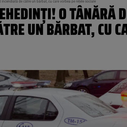
 incendiată de către un bărbat, cu care vorbea pe rețele sociale
EHEDINȚI! O TÂNĂRĂ DE
ĂTRE UN BĂRBAT, CU C