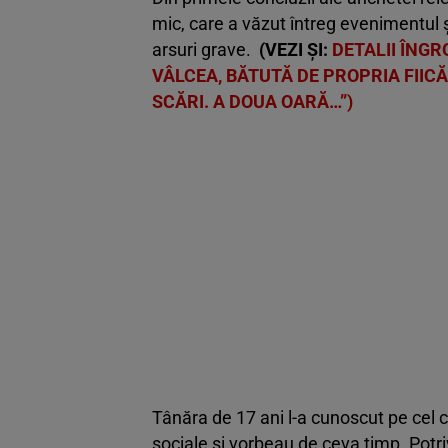
mic, care a văzut întreg evenimentul și
arsuri grave.
(VEZI ȘI:
DETALII ÎNGR
VÂLCEA, BĂTUTĂ DE PROPRIA FIICĂ.
SCĂRI. A DOUA OARĂ…”)
Tânăra de 17 ani l-a cunoscut pe cel c
sociale și vorbeau de ceva timp. Potr