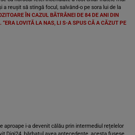
 a reușit să stingă focul, salvând-o pe sora lui de la
OZITOARE ÎN CAZUL BĂTRÂNEI DE 84 DE ANI DIN
 “ERA LOVITĂ LA NAS, LI S-A SPUS CĂ A CĂZUT PE
e aproape i-a devenit călău prin intermediul rețelelor
ivit Digi24, bărbatul avea antecedente, acesta fusese