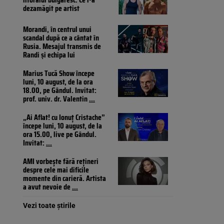
dezamăgit pe artist
Morandi, în centrul unui
scandal după ce a cântat în
Rusia. Mesajul transmis de
Randi și echipa lui
Marius Tucă Show începe
luni, 10 august, de la ora
18.00, pe Gândul. Invitat:
prof. univ. dr. Valentin
...
„Ai Aflat! cu Ionuț Cristache”
începe luni, 10 august, de la
ora 15.00, live pe Gândul.
Invitat:
...
AMI vorbește fără rețineri
despre cele mai dificile
momente din carieră. Artista
a avut nevoie de
...
Vezi toate știrile