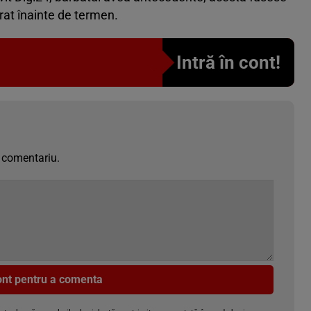
rat înainte de termen.
Intră în cont!
 comentariu.
cont pentru a comenta