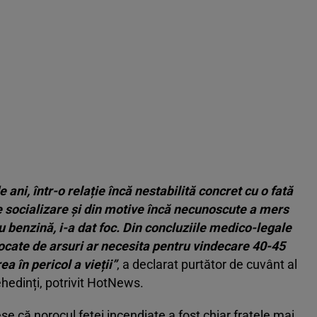
ani, într-o relație încă nestabilită concret cu o fată
 socializare și din motive încă necunoscute a mers
 cu benzină, i-a dat foc. Din concluziile medico-legale
vocate de arsuri ar necesita pentru vindecare 40-45
ea în pericol a vieții”
, a declarat purtător de cuvânt al
hedinți, potrivit HotNews.
se că norocul fetei incendiate a fost chiar fratele mai