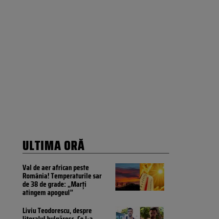
ULTIMA ORĂ
Val de aer african peste
România! Temperaturile sar
de 38 de grade: „Marți
atingem apogeul”
Liviu Teodorescu, despre
litoralul bulgăresc. Ce l-a