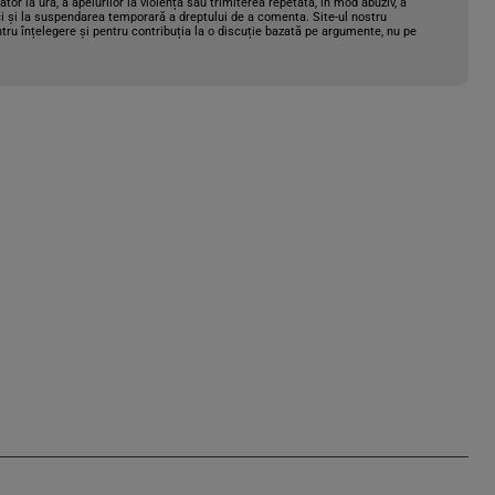
gator la ură, a apelurilor la violență sau trimiterea repetată, în mod abuziv, a
i și la suspendarea temporară a dreptului de a comenta. Site-ul nostru
tru înțelegere și pentru contribuția la o discuție bazată pe argumente, nu pe