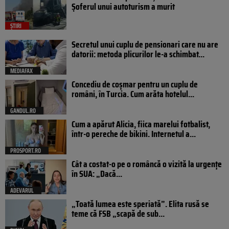
Șoferul unui autoturism a murit
ȘTIRI
Secretul unui cuplu de pensionari care nu are
datorii: metoda plicurilor le-a schimbat...
MEDIAFAX
Concediu de coșmar pentru un cuplu de
români, în Turcia. Cum arăta hotelul...
GANDUL.RO
Cum a apărut Alicia, fiica marelui fotbalist,
într-o pereche de bikini. Internetul a...
PROSPORT.RO
Cât a costat-o pe o româncă o vizită la urgențe
în SUA: „Dacă...
ADEVARUL
„Toată lumea este speriată”. Elita rusă se
teme că FSB „scapă de sub...