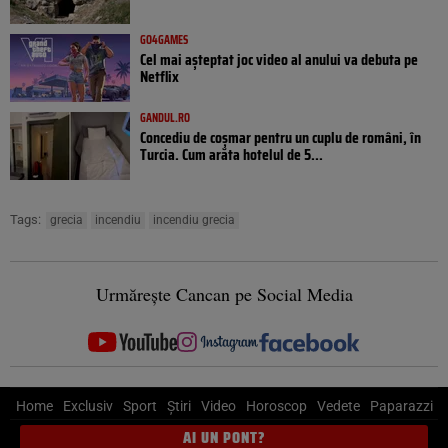
GO4GAMES
Cel mai așteptat joc video al anului va debuta pe
Netflix
GANDUL.RO
Concediu de coșmar pentru un cuplu de români, în
Turcia. Cum arăta hotelul de 5...
Tags:
grecia
incendiu
incendiu grecia
Urmărește Cancan pe Social Media
Home
Exclusiv
Sport
Știri
Video
Horoscop
Vedete
Paparazzi
AI UN PONT?