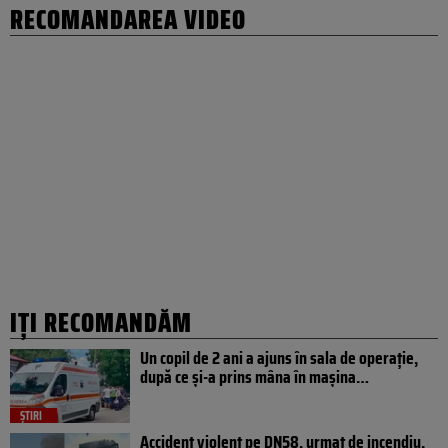
RECOMANDAREA VIDEO
IȚI RECOMANDĂM
Un copil de 2 ani a ajuns în sala de operație,
după ce și-a prins mâna în mașina…
ȘTIRI
Accident violent pe DN58, urmat de incendiu.