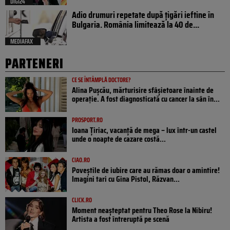
DIGI24
Adio drumuri repetate după țigări ieftine în
Bulgaria. România limitează la 40 de...
MEDIAFAX
PARTENERI
CE SE ÎNTÂMPLĂ DOCTORE?
Alina Pușcău, mărturisire sfâșietoare înainte de
operație. A fost diagnosticată cu cancer la sân în...
PROSPORT.RO
Ioana Țiriac, vacanță de mega – lux într-un castel
unde o noapte de cazare costă...
CIAO.RO
Poveştile de iubire care au rămas doar o amintire!
Imagini tari cu Gina Pistol, Răzvan...
CLICK.RO
Moment neașteptat pentru Theo Rose la Nibiru!
Artista a fost întreruptă pe scenă