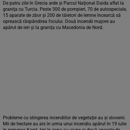
De patru zile în Grecia arde şi Parcul Naţional Daida aflat la
graniţa cu Turcia. Peste 300 de pompieri, 70 de autospeciale,
15 aparate de zbor şi 200 de tăietori de lemne încearcă să
oprească răspândirea focului. Două incendii majore au
apărut de ieri şi la graniţa cu Macedonia de Nord.
Probleme cu stingerea incendiilor de vegetaţie au şi slovenii.
Mii de hectare au ars în urma unui incendiu apărut în 19 iulie
în regiunea Karst. Ieri în zona au ajuns şi două aparate de