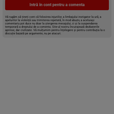
Intră în cont pentru a comenta
Vă rugăm să țineți cont că folosirea injuriilor, a limbajului instigator la ură, a
apelurilor la violență sau trimiterea repetată, în mod abuziv, a aceluiași
comentariu pot duce nu doar la ștergerea mesajului, ci și la suspendarea
temporară a dreptului de a comenta. Site-ul nostru încurajează dezbaterile
aprinse, dar civilizate. Vă mulțumim pentru înțelegere și pentru contribuția la o
discuție bazată pe argumente, nu pe atacuri.