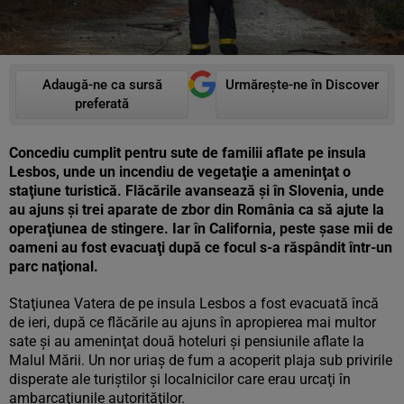
Adaugă-ne ca sursă
Urmărește-ne în Discover
preferată
Concediu cumplit pentru sute de familii aflate pe insula
Lesbos, unde un incendiu de vegetaţie a ameninţat o
staţiune turistică. Flăcările avansează şi în Slovenia, unde
au ajuns şi trei aparate de zbor din România ca să ajute la
operaţiunea de stingere. Iar în California, peste şase mii de
oameni au fost evacuaţi după ce focul s-a răspândit într-un
parc naţional.
Staţiunea Vatera de pe insula Lesbos a fost evacuată încă
de ieri, după ce flăcările au ajuns în apropierea mai multor
sate şi au ameninţat două hoteluri şi pensiunile aflate la
Malul Mării. Un nor uriaş de fum a acoperit plaja sub privirile
disperate ale turiştilor şi localnicilor care erau urcaţi în
ambarcaţiunile autorităţilor.