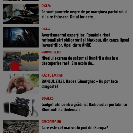
DIGI 24
Ce sunt punctele negre de pe marginea parbrizului
și la ce folosesc. Rolul lor este...
DIGI24
Avertismentul experților: România riscă
raționalizări obligatorii și blackout, din cauza lipsei
investițiilor. Apel către ANRE
PROMOTOR.RO
Nivelul extrem de scăzut al Dunării a dus la o
descoperire rară. Era acolo de...
RÂZI CU LACRIMI
BANCUL ZILEI. Badea Gheorghe: – Nu pot face
dragoste!
GO4IT.RO
Gadget util pentru grădină: Radio solar portabil cu
Bluetooth la Dedeman
DESCOPERA.RO
Care este cel mai vechi pod din Europa?