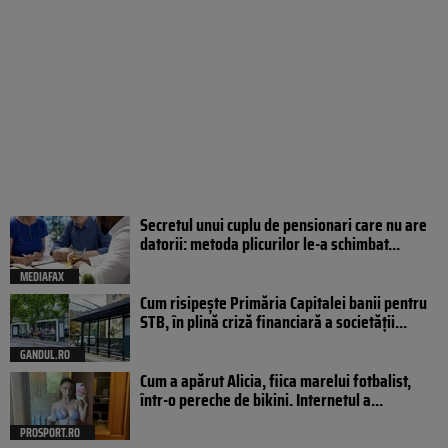
Secretul unui cuplu de pensionari care nu are
datorii: metoda plicurilor le-a schimbat...
MEDIAFAX
Cum risipește Primăria Capitalei banii pentru
STB, în plină criză financiară a societății...
GANDUL.RO
Cum a apărut Alicia, fiica marelui fotbalist,
într-o pereche de bikini. Internetul a...
PROSPORT.RO