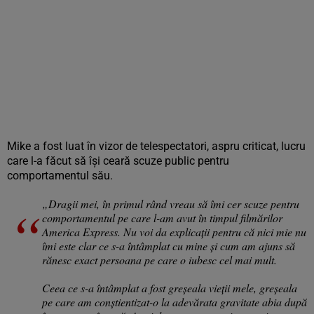
Mike a fost luat în vizor de telespectatori, aspru criticat, lucru
care l-a făcut să își ceară scuze public pentru
comportamentul său.
„Dragii mei, în primul rând vreau să îmi cer scuze pentru
comportamentul pe care l-am avut în timpul filmărilor
America Express. Nu voi da explicații pentru că nici mie nu
îmi este clar ce s-a întâmplat cu mine și cum am ajuns să
rănesc exact persoana pe care o iubesc cel mai mult.
Ceea ce s-a întâmplat a fost greșeala vieții mele, greșeala
pe care am conștientizat-o la adevărata gravitate abia după