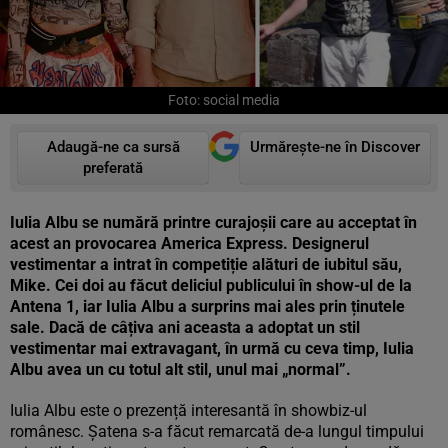
Foto: social media
Adaugă-ne ca sursă
Urmărește-ne în Discover
preferată
Iulia Albu se numără printre curajoșii care au acceptat în
acest an provocarea America Express. Designerul
vestimentar a intrat în competiție alături de iubitul său,
Mike. Cei doi au făcut deliciul publicului în show-ul de la
Antena 1, iar Iulia Albu a surprins mai ales prin ținutele
sale. Dacă de câțiva ani aceasta a adoptat un stil
vestimentar mai extravagant, în urmă cu ceva timp, Iulia
Albu avea un cu totul alt stil, unul mai „normal”.
Iulia Albu este o prezență interesantă în showbiz-ul
românesc. Șatena s-a făcut remarcată de-a lungul timpului