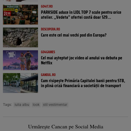
GO4IT.RO
PARKSIDE aduce în LIDL TOP 7 scule pentru orice
atelier. „Vedeta” ofertei costă doar 129...
DESCOPERA.RO
Care este cel mai vechi pod din Europa?
GO4GAMES
Cel mai așteptat joc video al anului va debuta pe
Netflix
GANDUL.RO
Cum risipește Primăria Capitalei banii pentru STB,
în plină criză financiară a societății de transport
Tags:
iulia albu
look
stil vestimentar
Urmărește Cancan pe Social Media