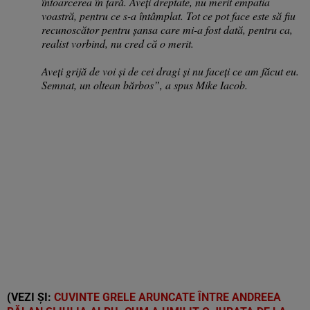
întoarcerea în țară. Aveți dreptate, nu merit empatia
voastră, pentru ce s-a întâmplat. Tot ce pot face este să fiu
recunoscător pentru șansa care mi-a fost dată, pentru ca,
realist vorbind, nu cred că o merit.
Aveți grijă de voi și de cei dragi și nu faceți ce am făcut eu.
Semnat, un oltean bărbos”, a spus Mike Iacob.
(VEZI ȘI:
CUVINTE GRELE ARUNCATE ÎNTRE ANDREEA