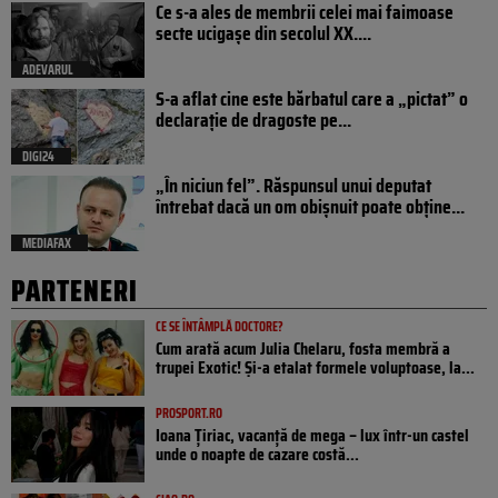
Ce s-a ales de membrii celei mai faimoase
secte ucigașe din secolul XX....
ADEVARUL
S-a aflat cine este bărbatul care a „pictat” o
declarație de dragoste pe...
DIGI24
„În niciun fel”. Răspunsul unui deputat
întrebat dacă un om obișnuit poate obține...
MEDIAFAX
PARTENERI
CE SE ÎNTÂMPLĂ DOCTORE?
Cum arată acum Julia Chelaru, fosta membră a
trupei Exotic! Și-a etalat formele voluptoase, la...
PROSPORT.RO
Ioana Țiriac, vacanță de mega – lux într-un castel
unde o noapte de cazare costă...