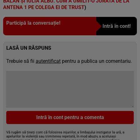
BĂLAN ȘI IULIA ALBU. CUM A UMILIT-O JURATA DE LA
ANTENA 1 PE COLEGA EI DE TRUST
)
Participă la conversație!
Intră în cont!
LASĂ UN RĂSPUNS
Trebuie să fii
autentificat
pentru a publica un comentariu.
Intră în cont pentru a comenta
Vă rugăm să țineți cont că folosirea injuriilor, a limbajului instigator la ură, a
apelurilor la violență sau trimiterea repetată, în mod abuziv, a aceluiași