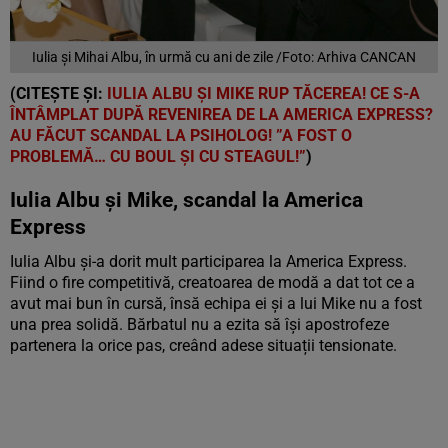
Iulia și Mihai Albu, în urmă cu ani de zile /Foto: Arhiva CANCAN
(CITEȘTE ȘI:
IULIA ALBU ȘI MIKE RUP TĂCEREA! CE S-A
ÎNTÂMPLAT DUPĂ REVENIREA DE LA AMERICA EXPRESS?
AU FĂCUT SCANDAL LA PSIHOLOG! ”A FOST O
PROBLEMĂ… CU BOUL ȘI CU STEAGUL!”
)
Iulia Albu și Mike, scandal la America
Express
Iulia Albu și-a dorit mult participarea la America Express.
Fiind o fire competitivă, creatoarea de modă a dat tot ce a
avut mai bun în cursă, însă echipa ei și a lui Mike nu a fost
una prea solidă. Bărbatul nu a ezita să își apostrofeze
partenera la orice pas, creând adese situații tensionate.