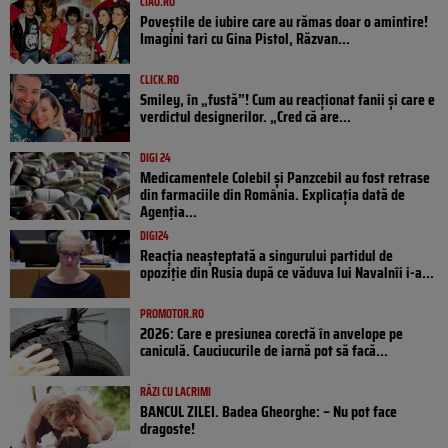
CIAO.RO
Poveştile de iubire care au rămas doar o amintire!
Imagini tari cu Gina Pistol, Răzvan...
CLICK.RO
Smiley, în „fustă”! Cum au reacționat fanii și care e
verdictul designerilor. „Cred că are...
DIGI 24
Medicamentele Colebil și Panzcebil au fost retrase
din farmaciile din România. Explicația dată de
Agenția...
DIGI24
Reacția neașteptată a singurului partidul de
opoziţie din Rusia după ce văduva lui Navalnîi i-a...
PROMOTOR.RO
2026: Care e presiunea corectă în anvelope pe
caniculă. Cauciucurile de iarnă pot să facă...
RÂZI CU LACRIMI
BANCUL ZILEI. Badea Gheorghe: – Nu pot face
dragoste!