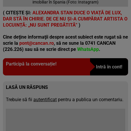
imobiliar în Spania (Foto: Instagram)
( CITEȘTE ȘI:
ALEXANDRA STAN DUCE O VIAȚĂ DE LUX,
DAR STĂ ÎN CHIRIE. DE CE NU ȘI-A CUMPĂRAT ARTISTA O
LOCUINȚĂ: „NU SUNT PREGĂTITĂ”
)
Cine deţine informaţii despre acest subiect este rugat să ne
scrie la
pont@cancan.ro
, să ne sune la 0741 CANCAN
(226.226) sau să ne scrie direct pe
WhatsApp
.
Participă la conversație!
Intră în cont!
LASĂ UN RĂSPUNS
Trebuie să fii
autentificat
pentru a publica un comentariu.