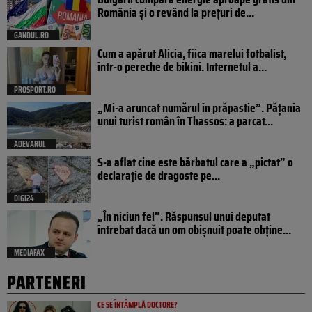
România și o revând la prețuri de...
GANDUL.RO
Cum a apărut Alicia, fiica marelui fotbalist,
într-o pereche de bikini. Internetul a...
PROSPORT.RO
„Mi-a aruncat numărul în prăpastie”. Pățania
unui turist român în Thassos: a parcat...
ADEVARUL
S-a aflat cine este bărbatul care a „pictat” o
declarație de dragoste pe...
DIGI24
„În niciun fel”. Răspunsul unui deputat
întrebat dacă un om obișnuit poate obține...
MEDIAFAX
PARTENERI
CE SE ÎNTÂMPLĂ DOCTORE?