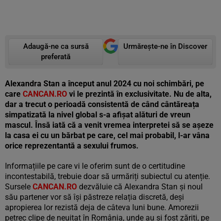
Adaugă-ne ca sursă
Urmărește-ne în Discover
preferată
Alexandra Stan
a început anul 2024 cu noi schimbări, pe
care
CANCAN.RO
vi le prezintă în exclusivitate. Nu de alta,
dar a trecut o perioadă consistentă de când cântăreața
simpatizată la nivel global s-a afișat alături de vreun
mascul. Însă iată că a venit vremea interpretei să se așeze
la casa ei cu un bărbat pe care, cel mai probabil, l-ar vâna
orice reprezentantă a sexului frumos.
Informațiile pe care vi le oferim sunt de o certitudine
incontestabilă, trebuie doar să urmăriți subiectul cu atenție.
Sursele
CANCAN.RO
dezvăluie că Alexandra Stan și noul
său partener vor să își păstreze relația discretă, deși
apropierea lor rezistă deja de câteva luni bune. Amorezii
petrec clipe de neuitat în România, unde au și fost zăriți, pe