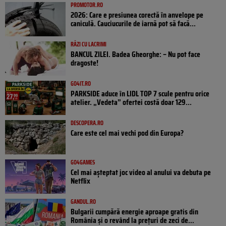
PROMOTOR.RO
2026: Care e presiunea corectă în anvelope pe
caniculă. Cauciucurile de iarnă pot să facă...
RÂZI CU LACRIMI
BANCUL ZILEI. Badea Gheorghe: – Nu pot face
dragoste!
GO4IT.RO
PARKSIDE aduce în LIDL TOP 7 scule pentru orice
atelier. „Vedeta” ofertei costă doar 129...
DESCOPERA.RO
Care este cel mai vechi pod din Europa?
GO4GAMES
Cel mai așteptat joc video al anului va debuta pe
Netflix
GANDUL.RO
Bulgarii cumpără energie aproape gratis din
România și o revând la prețuri de zeci de...