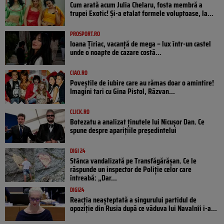
Cum arată acum Julia Chelaru, fosta membră a
trupei Exotic! Și-a etalat formele voluptoase, la...
PROSPORT.RO
Ioana Țiriac, vacanță de mega – lux într-un castel
unde o noapte de cazare costă...
CIAO.RO
Poveştile de iubire care au rămas doar o amintire!
Imagini tari cu Gina Pistol, Răzvan...
CLICK.RO
Botezatu a analizat ținutele lui Nicușor Dan. Ce
spune despre aparițiile președintelui
DIGI 24
Stânca vandalizată pe Transfăgărășan. Ce le
răspunde un inspector de Poliție celor care
întreabă: „Dar...
DIGI24
Reacția neașteptată a singurului partidul de
opoziţie din Rusia după ce văduva lui Navalnîi i-a...