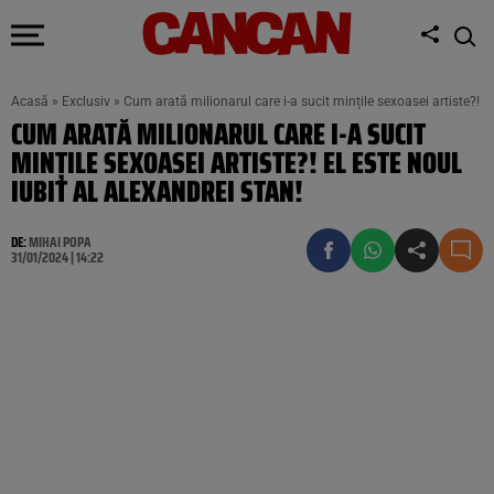
Acasă
»
Exclusiv
»
Cum arată milionarul care i-a sucit mințile sexoasei artiste?! El
CUM ARATĂ MILIONARUL CARE I-A SUCIT
MINȚILE SEXOASEI ARTISTE?! EL ESTE NOUL
IUBIT AL ALEXANDREI STAN!
DE:
MIHAI POPA
31/01/2024 | 14:22