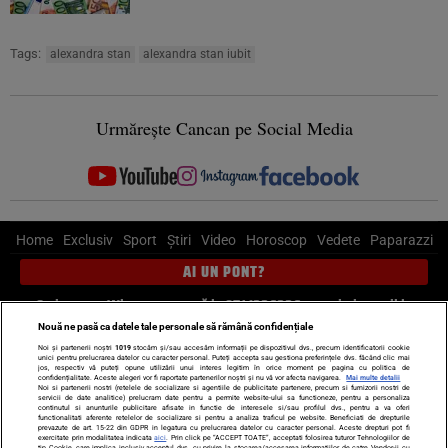
Tags:
alexandra stan
alexandra stan iubit
Urmărește Cancan pe Social Media
Home
Exclusiv
Sport
Știri
Video
Horoscop
Vedete
Paparazzi
AI UN PONT?
Scrie-ne pe Whatsapp
, sună la 0741226226 sau trimite mail la
pont@cancan.ro
Nouă ne pasă ca datele tale personale să rămână confidențiale
Noi și partenerii noștri
1019
stocăm și/sau accesăm informații pe dispozitivul dvs., precum identificatorii cookie
unici pentru prelucrarea datelor cu caracter personal. Puteți accepta sau gestiona preferințele dvs. făcând clic mai
Știri interne
Știri externe
Politică
jos, respectiv vă puteți opune utilizării unui interes legitim în orice moment pe pagina cu politica de
confidențialitate. Aceste alegeri vor fi raportate partenerilor noștri și nu vă vor afecta navigarea.
Mai multe detalii
Noi si partenerii nostri (retelele de socializare si agentiile de publicitate partenere, precum si furnizorii nostri de
servicii de date analitice) prelucram date pentru a permite website-ului sa functioneze, pentru a personaliza
Ultimele stiri
Diete
Insula Iubirii
Dictionar de vise
LIFE STYLE
continutul si anunturile publicitare afisate in functie de interesele si/sau profilul dvs., pentru a va oferi
functionalitati aferente retelelor de socializare si pentru a analiza traficul pe website. Beneficiati de drepturile
Horoscop
prevazute de art. 15-22 din GDPR in legatura cu prelucrarea datelor cu caracter personal. Aceste drepturi pot fi
exercitate prin modalitatea indicata
aici
. Prin click pe “ACCEPT TOATE”, acceptati folosirea tuturor Tehnologiilor de
tip Cookie, care implica inclusiv acceptul dvs. cu privire la stocarea/accesarea informatiilor de catre Vendor-ii cu