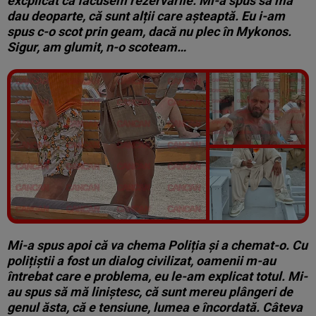
excplicat că făcusem rezervările. Mi-a spus să mă
dau deoparte, că sunt alții care așteaptă. Eu i-am
spus c-o scot prin geam, dacă nu plec în Mykonos.
Sigur, am glumit, n-o scoteam…
Vezi galeria foto
3 poze
Mi-a spus apoi că va chema Poliția și a chemat-o. Cu
polițiștii a fost un dialog civilizat, oamenii m-au
întrebat care e problema, eu le-am explicat totul. Mi-
au spus să mă liniștesc, că sunt mereu plângeri de
genul ăsta, că e tensiune, lumea e încordată. Câteva