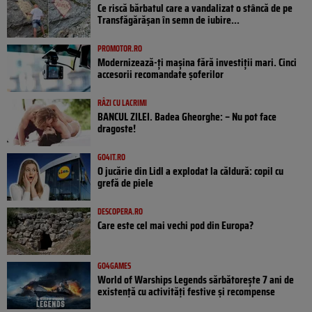
Ce riscă bărbatul care a vandalizat o stâncă de pe
Transfăgărășan în semn de iubire...
PROMOTOR.RO
Modernizează-ți mașina fără investiții mari. Cinci
accesorii recomandate șoferilor
RÂZI CU LACRIMI
BANCUL ZILEI. Badea Gheorghe: – Nu pot face
dragoste!
GO4IT.RO
O jucărie din Lidl a explodat la căldură: copil cu
grefă de piele
DESCOPERA.RO
Care este cel mai vechi pod din Europa?
GO4GAMES
World of Warships Legends sărbătorește 7 ani de
existență cu activități festive și recompense