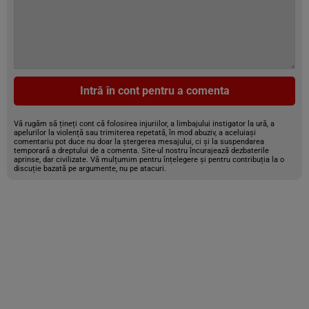
Intră în cont pentru a comenta
Vă rugăm să țineți cont că folosirea injuriilor, a limbajului instigator la ură, a
apelurilor la violență sau trimiterea repetată, în mod abuziv, a aceluiași
comentariu pot duce nu doar la ștergerea mesajului, ci și la suspendarea
temporară a dreptului de a comenta. Site-ul nostru încurajează dezbaterile
aprinse, dar civilizate. Vă mulțumim pentru înțelegere și pentru contribuția la o
discuție bazată pe argumente, nu pe atacuri.