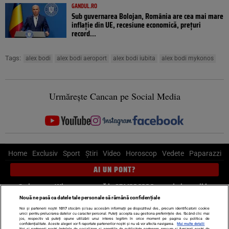
GANDUL.RO
Sub guvernarea Bolojan, România are cea mai mare
inflație din UE, recesiune economică, prețuri
record...
Tags:
alex bodi
alex bodi aeroport
alex bodi iubita
alex bodi mykonos
Urmărește Cancan pe Social Media
Home
Exclusiv
Sport
Știri
Video
Horoscop
Vedete
Paparazzi
AI UN PONT?
Scrie-ne pe Whatsapp
, sună la 0741226226 sau trimite mail la
pont@cancan.ro
Nouă ne pasă ca datele tale personale să rămână confidențiale
Noi și partenerii noștri
1017
stocăm și/sau accesăm informații pe dispozitivul dvs., precum identificatorii cookie
unici pentru prelucrarea datelor cu caracter personal. Puteți accepta sau gestiona preferințele dvs. făcând clic mai
Știri interne
Știri externe
Politică
jos, respectiv vă puteți opune utilizării unui interes legitim în orice moment pe pagina cu politica de
confidențialitate. Aceste alegeri vor fi raportate partenerilor noștri și nu vă vor afecta navigarea.
Mai multe detalii
Noi si partenerii nostri (retelele de socializare si agentiile de publicitate partenere, precum si furnizorii nostri de