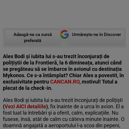
Adaugă-ne ca sursă
Urmărește-ne în Discover
preferată
Alex Bodi
și iubita lui s-au trezit înconjurați de
polițiștii de la Frontieră, la 6 dimineața, atunci când
se pregăteau să se îmbarce în avionul cu destinația
Mykonos. Ce s-a întâmplat? Chiar Alex a povestit, în
exclusivitate pentru
CANCAN.RO
, motivul! Totul a
plecat de la check-in.
Alex Bodi și iubita lui s-au trezit înconjurați de polițiști
(
Vezi AICI detaliile
)
, fix înainte de a urca în avion. El a
fost luat la întrebări și a oferit, calm, explicațiile. Nu
fusese, însă, atât de calm cu câteva minute înainte. O
doamnă angajată a aeroportului l-a scos din pepeni,