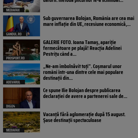
MEDIAFAX
Sub guvernarea Bolojan, România are cea mai
mare inflație din UE, recesiune economică,...
GANDUL.RO
GALERIE FOTO. Ioana Tamaş, apariție
fermecătoare pe plajă! Reacția Adelinei
Pestrițu când a...
PROSPORT.RO
„Ne-am îmbolnăvit toți”. Coșmarul unor
români într-una dintre cele mai populare
destinații din...
ADEVARUL
Ce spune Ilie Bolojan despre publicarea
declarației de avere a partenerei sale de...
DIGI24
Vacanță fără aglomerație după 15 august.
Șase destinații spectaculoase
MEDIAFAX