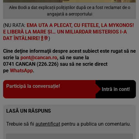
Alex Bodi a dat explicații polițiștilor după ce a fost reclamat de o
angajată a aeroportului
(NU RATA:
EMA UTA A PLECAT, CU FETELE, LA MYKONOS!
E LIBERĂ LA MARE ȘI… UN MILIARDAR MISTERIOS I-A
DAT ÎNTÂLNIRE! 🍾🥂
)
Cine deţine informaţii despre acest subiect este rugat să ne
scrie la
pont@cancan.ro
, să ne sune la
0741 CANCAN (226.226) sau să ne scrie direct
pe
WhatsApp
.
Participă la conversație!
Intră în cont!
LASĂ UN RĂSPUNS
Trebuie să fii
autentificat
pentru a publica un comentariu.