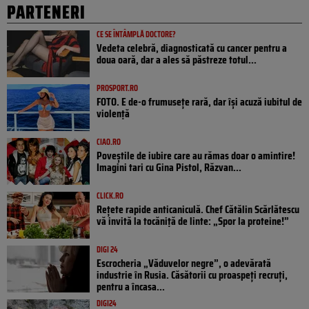
PARTENERI
CE SE ÎNTÂMPLĂ DOCTORE?
Vedeta celebră, diagnosticată cu cancer pentru a
doua oară, dar a ales să păstreze totul...
PROSPORT.RO
FOTO. E de-o frumusețe rară, dar își acuză iubitul de
violență
CIAO.RO
Poveştile de iubire care au rămas doar o amintire!
Imagini tari cu Gina Pistol, Răzvan...
CLICK.RO
Rețete rapide anticaniculă. Chef Cătălin Scărlătescu
vă invită la tocăniță de linte: „Spor la proteine!”
DIGI 24
Escrocheria „Văduvelor negre”, o adevărată
industrie în Rusia. Căsătorii cu proaspeți recruți,
pentru a încasa...
DIGI24