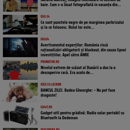
baie. Cum s-a lăsat fotografiată în vacanța din...
DIGI 24
Ce sunt punctele negre de pe marginea parbrizului
și la ce folosesc. Rolul lor este...
DIGI24
Avertismentul experților: România riscă
raționalizări obligatorii și blackout, din cauza lipsei
investițiilor. Apel către ANRE
PROMOTOR.RO
Nivelul extrem de scăzut al Dunării a dus la o
descoperire rară. Era acolo de...
RÂZI CU LACRIMI
BANCUL ZILEI. Badea Gheorghe: – Nu pot face
dragoste!
GO4IT.RO
Gadget util pentru grădină: Radio solar portabil cu
Bluetooth la Dedeman
DESCOPERA.RO