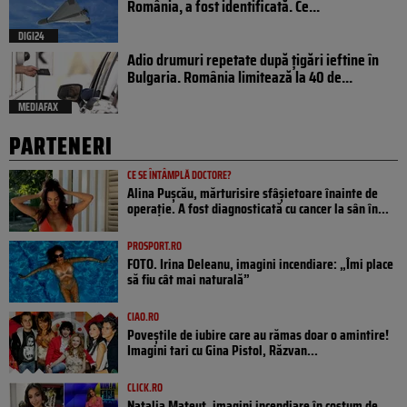
România, a fost identificată. Ce...
DIGI24
Adio drumuri repetate după țigări ieftine în
Bulgaria. România limitează la 40 de...
MEDIAFAX
PARTENERI
CE SE ÎNTÂMPLĂ DOCTORE?
Alina Pușcău, mărturisire sfâșietoare înainte de
operație. A fost diagnosticată cu cancer la sân în...
PROSPORT.RO
FOTO. Irina Deleanu, imagini incendiare: „Îmi place
să fiu cât mai naturală”
CIAO.RO
Poveştile de iubire care au rămas doar o amintire!
Imagini tari cu Gina Pistol, Răzvan...
CLICK.RO
Natalia Mateuț, imagini incendiare în costum de