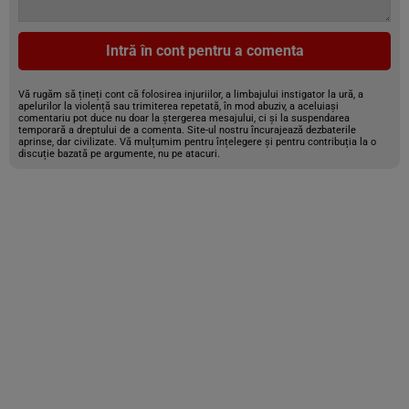
Intră în cont pentru a comenta
Vă rugăm să țineți cont că folosirea injuriilor, a limbajului instigator la ură, a
apelurilor la violență sau trimiterea repetată, în mod abuziv, a aceluiași
comentariu pot duce nu doar la ștergerea mesajului, ci și la suspendarea
temporară a dreptului de a comenta. Site-ul nostru încurajează dezbaterile
aprinse, dar civilizate. Vă mulțumim pentru înțelegere și pentru contribuția la o
discuție bazată pe argumente, nu pe atacuri.