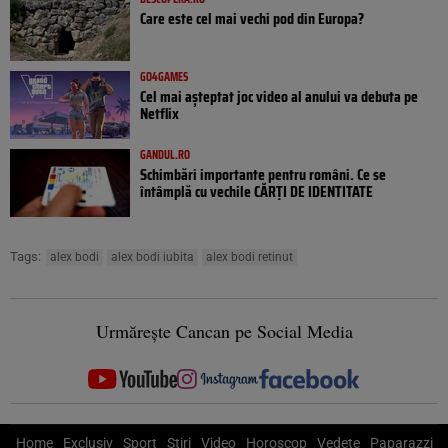
Care este cel mai vechi pod din Europa?
GO4GAMES
Cel mai așteptat joc video al anului va debuta pe
Netflix
GANDUL.RO
Schimbări importante pentru români. Ce se
întâmplă cu vechile CĂRȚI DE IDENTITATE
Tags:
alex bodi
alex bodi iubita
alex bodi retinut
Urmărește Cancan pe Social Media
Home
Exclusiv
Sport
Știri
Video
Horoscop
Vedete
Paparazzi