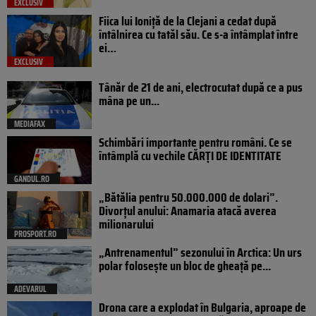
EXCLUSIV
Fiica lui Ioniță de la Clejani a cedat după
întâlnirea cu tatăl său. Ce s-a întâmplat între
ei…
EXCLUSIV
Tânăr de 21 de ani, electrocutat după ce a pus
mâna pe un...
MEDIAFAX
Schimbări importante pentru români. Ce se
întâmplă cu vechile CĂRȚI DE IDENTITATE
GANDUL.RO
„Bătălia pentru 50.000.000 de dolari”.
Divorțul anului: Anamaria atacă averea
milionarului
PROSPORT.RO
„Antrenamentul” sezonului în Arctica: Un urs
polar folosește un bloc de gheață pe...
ADEVARUL
Drona care a explodat în Bulgaria, aproape de