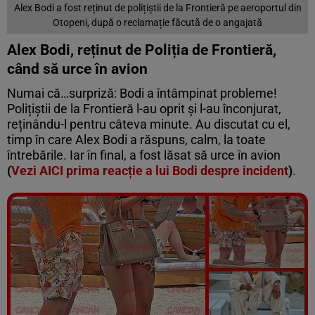
Alex Bodi a fost reținut de polițiștii de la Frontieră pe aeroportul din
Otopeni, după o reclamație făcută de o angajată
Alex Bodi, reținut de Poliția de Frontieră,
când să urce în avion
Numai că…surpriză: Bodi a întâmpinat probleme!
Polițiștii de la Frontieră l-au oprit și l-au înconjurat,
reținându-l pentru câteva minute. Au discutat cu el,
timp în care Alex Bodi a răspuns, calm, la toate
întrebările. Iar în final, a fost lăsat să urce în avion
(
Vezi AICI prima reacție a lui Bodi despre incident
)
.