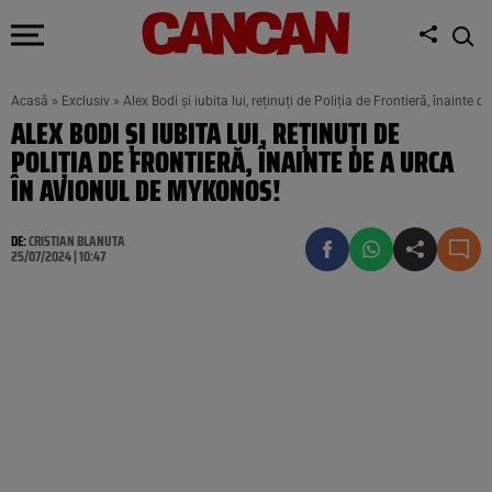
Acasă
»
Exclusiv
»
Alex Bodi și iubita lui, reținuți de Poliția de Frontieră, înainte
ALEX BODI ȘI IUBITA LUI, REȚINUȚI DE
POLIȚIA DE FRONTIERĂ, ÎNAINTE DE A URCA
ÎN AVIONUL DE MYKONOS!
DE:
CRISTIAN BLANUTA
25/07/2024 | 10:47