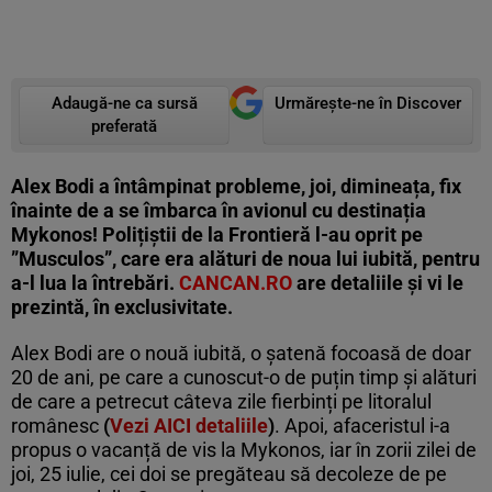
Adaugă-ne ca sursă
Urmărește-ne în Discover
preferată
Alex Bodi a întâmpinat probleme, joi, dimineața, fix
înainte de a se îmbarca în avionul cu destinația
Mykonos! Polițiștii de la Frontieră l-au oprit pe
”Musculos”, care era alături de noua lui iubită, pentru
a-l lua la întrebări.
CANCAN.RO
are detaliile și vi le
prezintă, în exclusivitate.
Alex Bodi are o nouă iubită, o șatenă focoasă de doar
20 de ani, pe care a cunoscut-o de puțin timp și alături
de care a petrecut câteva zile fierbinți pe litoralul
românesc
(
Vezi AICI detaliile
)
. Apoi, afaceristul i-a
propus o vacanță de vis la Mykonos, iar în zorii zilei de
joi, 25 iulie, cei doi se pregăteau să decoleze de pe