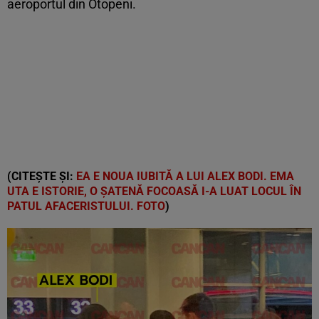
aeroportul din Otopeni.
(CITEȘTE ȘI:
EA E NOUA IUBITĂ A LUI ALEX BODI. EMA
UTA E ISTORIE, O ȘATENĂ FOCOASĂ I-A LUAT LOCUL ÎN
PATUL AFACERISTULUI. FOTO
)