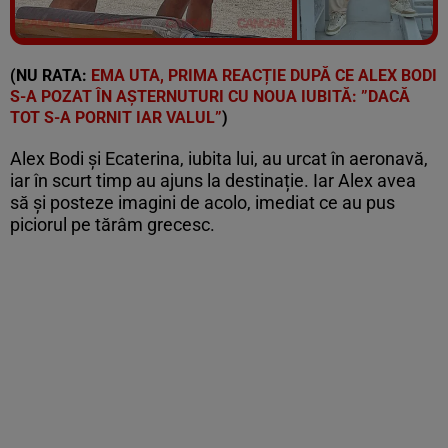
Vezi galeria foto
6 poze
(NU RATA:
EMA UTA, PRIMA REACȚIE DUPĂ CE ALEX BODI
S-A POZAT ÎN AȘTERNUTURI CU NOUA IUBITĂ: ”DACĂ
TOT S-A PORNIT IAR VALUL”
)
Alex Bodi și
Ecaterina, iubita lui, au urcat în aeronavă,
iar în scurt timp au ajuns la destinație. Iar Alex avea
să și posteze imagini de acolo, imediat ce au pus
piciorul pe tărâm grecesc.