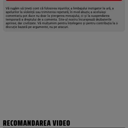
Vă rugăm să țineți cont că folosirea injuriilor, a limbajului instigator la ură, a
apelurilor la violență sau trimiterea repetată, în mod abuziv, a aceluiași
comentariu pot duce nu doar la ștergerea mesajului, ci și la suspendarea
temporară a dreptului de a comenta. Site-ul nostru încurajează dezbaterile
aprinse, dar civilizate. Vă mulțumim pentru înțelegere și pentru contribuția la o
discuție bazată pe argumente, nu pe atacuri.
RECOMANDAREA VIDEO