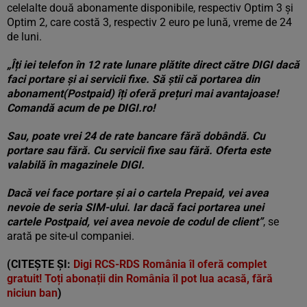
celelalte două abonamente disponibile, respectiv Optim 3 și
Optim 2, care costă 3, respectiv 2 euro pe lună, vreme de 24
de luni.
„Îți iei telefon în 12 rate lunare plătite direct către DIGI dacă
faci portare și ai servicii fixe. Să știi că portarea din
abonament(Postpaid) îți oferă prețuri mai avantajoase!
Comandă acum de pe DIGI.ro!
Sau, poate vrei 24 de rate bancare fără dobândă. Cu
portare sau fără. Cu servicii fixe sau fără. Oferta este
valabilă în magazinele DIGI.
Dacă vei face portare și ai o cartela Prepaid, vei avea
nevoie de seria SIM-ului. Iar dacă faci portarea unei
cartele Postpaid, vei avea nevoie de codul de client”
, se
arată pe site-ul companiei.
(CITEȘTE ȘI:
Digi RCS-RDS România îl oferă complet
gratuit! Toți abonații din România îl pot lua acasă, fără
niciun ban
)