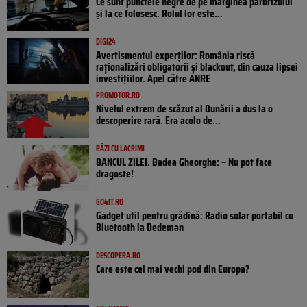
Ce sunt punctele negre de pe marginea parbrizului
și la ce folosesc. Rolul lor este...
DIGI24
Avertismentul experților: România riscă
raționalizări obligatorii și blackout, din cauza lipsei
investițiilor. Apel către ANRE
PROMOTOR.RO
Nivelul extrem de scăzut al Dunării a dus la o
descoperire rară. Era acolo de...
RÂZI CU LACRIMI
BANCUL ZILEI. Badea Gheorghe: – Nu pot face
dragoste!
GO4IT.RO
Gadget util pentru grădină: Radio solar portabil cu
Bluetooth la Dedeman
DESCOPERA.RO
Care este cel mai vechi pod din Europa?