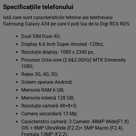
Specificațiile telefonului
Iată care sunt caracteristicile tehnice ale telefonului
Samsung Galaxy A34 pe care îl poți lua de la Digi RCS RDS:
Dual SIM-Dual 4G;
Display 6.6 Inch Super Amoled -120hz;
Rezoluție display: 1080 x 2340 px;
Procesor Octa-core (2.6&2.0GHz) MTK Dimensity
1080;
Rețea 3G, 4G, 5G;
Sistem operare Android;
Memorie RAM 6 GB;
Memorie internă 128 GB;
Rezoluție cameră 48+8+5;
Camera secundară 13 Mp;
Caracteristici cameră: 3 Camere: 48MP Wide(F1.8)
OIS + 8MP UltraWide (F2.2)+ 5MP Macro (F2.4),
Frontala 13MP (F2.2);