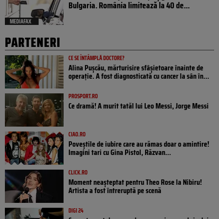
Bulgaria. România limitează la 40 de...
MEDIAFAX
PARTENERI
CE SE ÎNTÂMPLĂ DOCTORE?
Alina Pușcău, mărturisire sfâșietoare înainte de
operație. A fost diagnosticată cu cancer la sân în...
PROSPORT.RO
Ce dramă! A murit tatăl lui Leo Messi, Jorge Messi
CIAO.RO
Poveştile de iubire care au rămas doar o amintire!
Imagini tari cu Gina Pistol, Răzvan...
CLICK.RO
Moment neașteptat pentru Theo Rose la Nibiru!
Artista a fost întreruptă pe scenă
DIGI 24