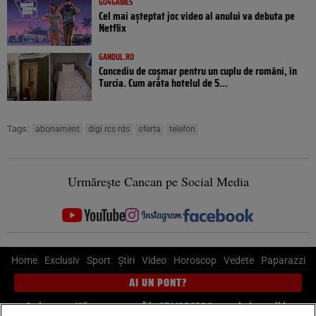
GO4GAMES
Cel mai așteptat joc video al anului va debuta pe
Netflix
GANDUL.RO
Concediu de coșmar pentru un cuplu de români, în
Turcia. Cum arăta hotelul de 5...
Tags:
abonament
digi rcs rds
oferta
telefon
Urmărește Cancan pe Social Media
Home
Exclusiv
Sport
Știri
Video
Horoscop
Vedete
Paparazzi
AI UN PONT?
Scrie-ne pe Whatsapp
, sună la 0741226226 sau trimite mail la