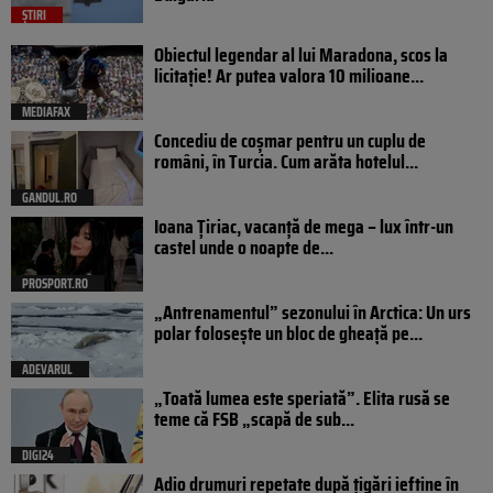
ȘTIRI
Obiectul legendar al lui Maradona, scos la
licitație! Ar putea valora 10 milioane...
MEDIAFAX
Concediu de coșmar pentru un cuplu de
români, în Turcia. Cum arăta hotelul...
GANDUL.RO
Ioana Țiriac, vacanță de mega – lux într-un
castel unde o noapte de...
PROSPORT.RO
„Antrenamentul” sezonului în Arctica: Un urs
polar folosește un bloc de gheață pe...
ADEVARUL
„Toată lumea este speriată”. Elita rusă se
teme că FSB „scapă de sub...
DIGI24
Adio drumuri repetate după țigări ieftine în