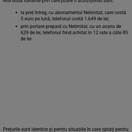
Alte două variante prin care poate fi achiziționat sunt:
la preț întreg, cu abonamentul Nelimitat, care costă
5 euro pe lună, telefonul costă 1.649 de lei;
prin portare prepaid cu Nelimitat, cu un avans de
629 de lei, telefonul fiind achitat în 12 rate a câte 85
de lei.
Prețurile sunt identice și pentru situațiile în care optați pentru