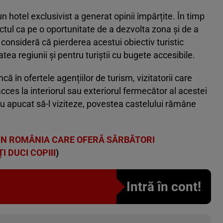
n hotel exclusivist a generat opinii împărțite. În timp
iectul ca pe o oportunitate de a dezvolta zona și de a
i consideră că pierderea acestui obiectiv turistic
tea regiunii și pentru turiștii cu bugete accesibile.
că în ofertele agențiilor de turism, vizitatorii care
ces la interiorul sau exteriorul fermecător al acestei
au apucat să-l viziteze, povestea castelului rămâne
IN ROMÂNIA CARE OFERĂ SĂRBĂTORI
I DUCI COPIII
)
Intră în cont!