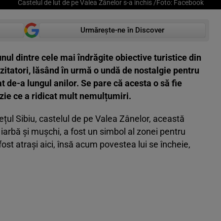
Castelul de lut de pe Valea Zânelor s-a închis /Foto: Facebook
Urmărește-ne în Discover
nul dintre cele mai îndrăgite obiective turistice din
izitatori, lăsând în urmă o undă de nostalgie pentru
t de-a lungul anilor. Se pare că acesta o să fie
izie ce a ridicat mult nemulțumiri.
ețul Sibiu, castelul de pe Valea Zânelor, această
 iarbă și mușchi, a fost un simbol al zonei pentru
ost atrași aici, însă acum povestea lui se încheie,