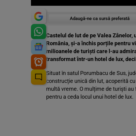
Adaugă-ne ca sursă preferată
Castelul de lut de pe Valea Zânelor, u
România, și-a închis porțile pentru v
milioanele de turiști care l-au admira
transformat într-un hotel de lux, dec
Situat în satul Porumbacu de Sus, jud
construcție unică din lut, acoperită cu
multă vreme. O mulțime de turiști au f
pentru a ceda locul unui hotel de lux.