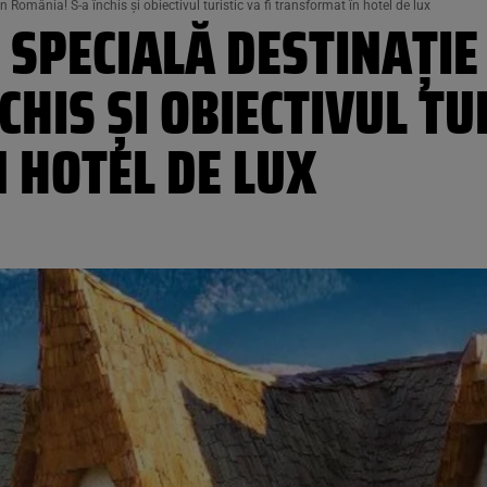
România! S-a închis și obiectivul turistic va fi transformat în hotel de lux
 SPECIALĂ DESTINAȚIE
HIS ȘI OBIECTIVUL TUR
 HOTEL DE LUX