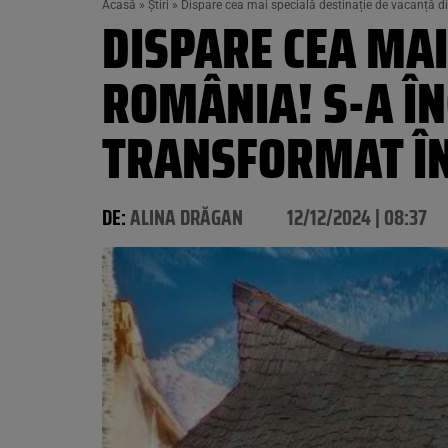
Acasă
»
Știri
»
Dispare cea mai specială destinație de vacanță din 
DISPARE CEA MAI
ROMÂNIA! S-A ÎNC
TRANSFORMAT ÎN
DE:
ALINA DRĂGAN
12/12/2024 | 08:37