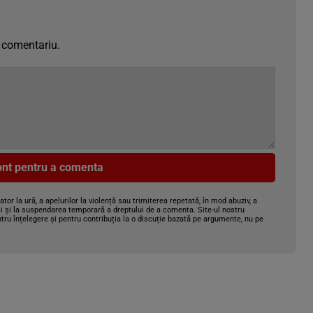
 comentariu.
cont pentru a comenta
gator la ură, a apelurilor la violență sau trimiterea repetată, în mod abuziv, a
i și la suspendarea temporară a dreptului de a comenta. Site-ul nostru
tru înțelegere și pentru contribuția la o discuție bazată pe argumente, nu pe