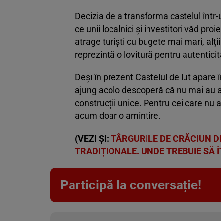
Decizia de a transforma castelul într-u
ce unii localnici și investitori văd pro
atrage turiști cu bugete mai mari, alți
reprezintă o lovitură pentru autenticita
Deși în prezent Castelul de lut apare în
ajung acolo descoperă că nu mai au ac
construcții unice. Pentru cei care nu 
acum doar o amintire.
(VEZI ȘI:
TÂRGURILE DE CRĂCIUN D
TRADIȚIONALE. UNDE TREBUIE SĂ ÎȚ
Participă la conversație!