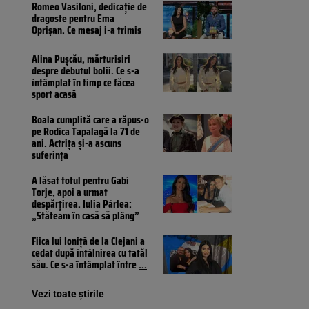
Romeo Vasiloni, dedicație de
dragoste pentru Ema
Oprișan. Ce mesaj i-a trimis
Alina Pușcău, mărturisiri
despre debutul bolii. Ce s-a
întâmplat în timp ce făcea
sport acasă
Boala cumplită care a răpus-o
pe Rodica Tapalagă la 71 de
ani. Actrița și-a ascuns
suferința
A lăsat totul pentru Gabi
Torje, apoi a urmat
despărțirea. Iulia Pârlea:
„Stăteam în casă să plâng”
Fiica lui Ioniță de la Clejani a
cedat după întâlnirea cu tatăl
său. Ce s-a întâmplat între
...
Vezi toate știrile