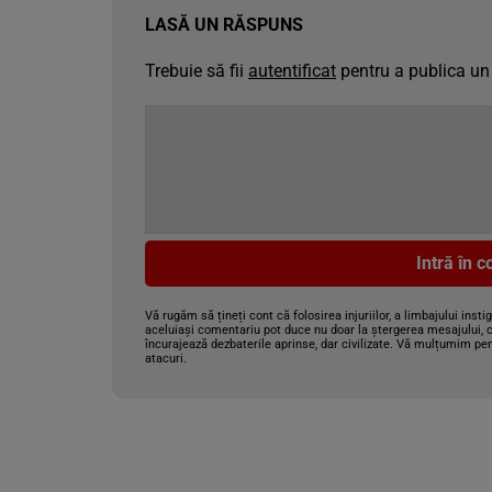
LASĂ UN RĂSPUNS
Trebuie să fii
autentificat
pentru a publica un
Intră în 
Vă rugăm să țineți cont că folosirea injuriilor, a limbajului insti
aceluiași comentariu pot duce nu doar la ștergerea mesajului, c
încurajează dezbaterile aprinse, dar civilizate. Vă mulțumim pen
atacuri.